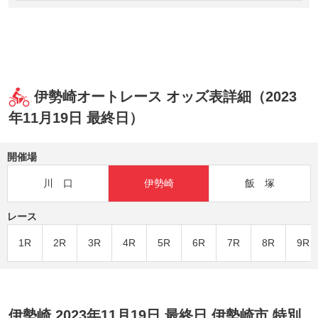
伊勢崎オートレース オッズ表詳細（2023
年11月19日 最終日）
開催場
川 口
伊勢崎
飯 塚
レース
1R
2R
3R
4R
5R
6R
7R
8R
9R
伊勢崎 2023年11月19日 最終日 伊勢崎市 特別