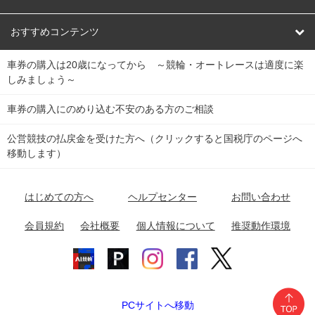
競輪くじ
レース結果
北日本
函館競輪場
青森競輪場
いわき平競輪場
おすすめコンテンツ
車券の購入は20歳になってから ～競輪・オートレースは適度に楽
Dokanto!
キャリーオーバー一覧
関
競輪選手情報
弥彦競輪場
前橋競輪場
取手競輪場
宇都宮競輪場
しみましょう～
東
大宮競輪場
西武園競輪場
京王閣競輪場
立川競輪場
チャリロトプラザ
Perfecta Navi
車券の購入にのめり込む不安のある方のご相談
南
松戸競輪場
千葉競輪場
川崎競輪場
平塚競輪場
公営競技の払戻金を受けた方へ（クリックすると国税庁のページへ
netkeirin
関
移動します）
小田原競輪場
伊東競輪場
静岡競輪場
東
ケイリンガル
中
名古屋競輪場
岐阜競輪場
大垣競輪場
豊橋競輪場
はじめての方へ
ヘルプセンター
お問い合わせ
部
チャリレンジャー
富山競輪場
松阪競輪場
四日市競輪場
会員規約
会社概要
個人情報について
推奨動作環境
競輪場情報
近
福井競輪場
奈良競輪場
向日町競輪場
和歌山競輪場
畿
岸和田競輪場
オートレース場情報
PCサイトへ移動