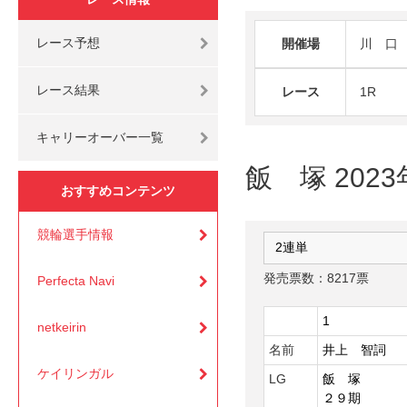
レース予想
開催場
川 口
レース結果
レース
1R
キャリーオーバー一覧
飯 塚 2023
おすすめコンテンツ
競輪選手情報
発売票数：8217票
Perfecta Navi
1
netkeirin
名前
井上 智詞
ケイリンガル
LG
飯 塚
２９期