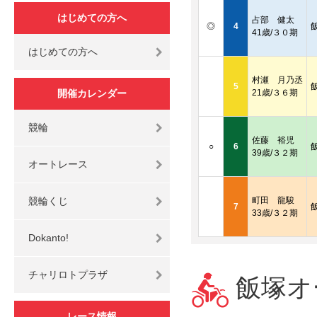
はじめての方へ
占部 健太
◎
4
41歳/３０期
はじめての方へ
村瀬 月乃丞
5
開催カレンダー
21歳/３６期
競輪
佐藤 裕児
○
6
39歳/３２期
オートレース
競輪くじ
町田 龍駿
7
33歳/３２期
Dokanto!
チャリロトプラザ
飯塚オー
レース情報