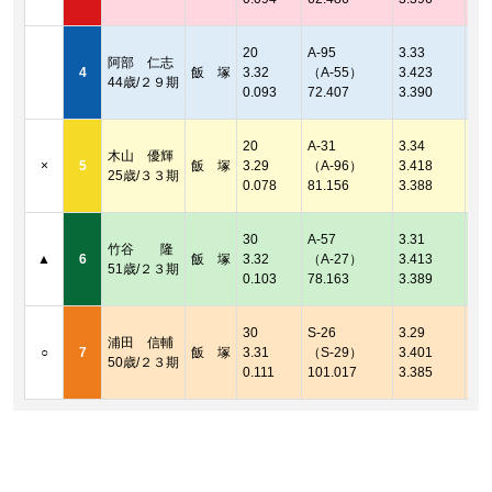
2連
着順
20
A-95
3.33
阿部 仁志
2連
4
飯 塚
3.32
（A-55）
3.423
44歳/２９期
着順
0.093
72.407
3.390
2連
着順
20
A-31
3.34
木山 優輝
2連
×
5
飯 塚
3.29
（A-96）
3.418
25歳/３３期
着順
0.078
81.156
3.388
2連
着順
30
A-57
3.31
竹谷 隆
2連
▲
6
飯 塚
3.32
（A-27）
3.413
51歳/２３期
着順
0.103
78.163
3.389
2連
着順
30
S-26
3.29
浦田 信輔
2連
○
7
飯 塚
3.31
（S-29）
3.401
50歳/２３期
着順
0.111
101.017
3.385
2連