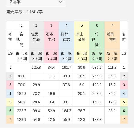
発売票数：11507票
1
2
3
4
5
6
7
名
宮
佳元
石本
阿部
木山
竹
浦田
名
前
地
光義
圭耶
仁志
優輝
谷
信輔
前
朗
隆
LG
飯 塚
飯 塚
飯 塚
飯 塚
飯 塚
飯 塚
飯 塚
LG
２５期
２７期
３４期
２９期
３３期
２３期
２３期
1
125.8
34.4
191.7
30.9
536.9
111.8
1
2
93.6
11.0
83.0
16.5
244.0
54.0
2
3
70.0
29.9
37.6
6.0
123.9
15.7
3
4
187.3
73.2
19.6
20.1
268.4
31.2
4
5
58.3
29.6
3.9
33.1
143.8
19.6
5
6
223.7
99.4
52.9
164.3
76.7
38.1
6
7
123.9
54.0
12.5
55.9
12.3
138.8
7