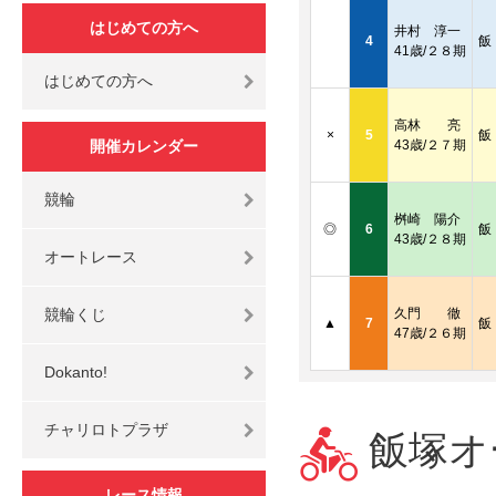
はじめての方へ
井村 淳一
4
飯
41歳/２８期
はじめての方へ
高林 亮
×
5
飯
開催カレンダー
43歳/２７期
競輪
桝崎 陽介
◎
6
飯
43歳/２８期
オートレース
競輪くじ
久門 徹
▲
7
飯
47歳/２６期
Dokanto!
チャリロトプラザ
飯塚オー
レース情報