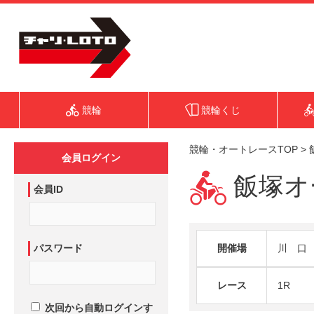
競輪
競輪くじ
競輪・オートレースTOP
>
会員ログイン
飯塚オー
会員ID
パスワード
開催場
川 口
レース
1R
次回から自動ログインす