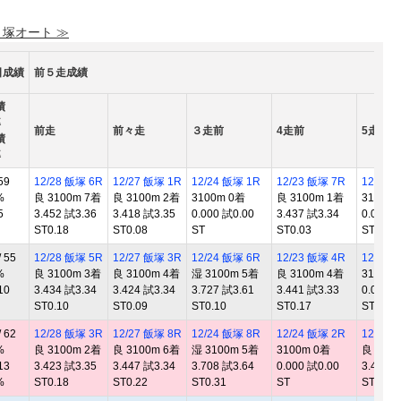
 塚オート ≫
日成績
前５走成績
績
率
前走
前々走
３走前
4走前
5走前
績
率
59
12/28 飯塚 6R
12/27 飯塚 1R
12/24 飯塚 1R
12/23 飯塚 7R
12/22 
%
良 3100m 7着
良 3100m 2着
3100m 0着
良 3100m 1着
3100m
5
3.452 試3.36
3.418 試3.35
0.000 試0.00
3.437 試3.34
0.000 
ST0.18
ST0.08
ST
ST0.03
ST
 55
12/28 飯塚 5R
12/27 飯塚 3R
12/24 飯塚 6R
12/23 飯塚 4R
12/22 
%
良 3100m 3着
良 3100m 4着
湿 3100m 5着
良 3100m 4着
3100m
10
3.434 試3.34
3.424 試3.34
3.727 試3.61
3.441 試3.33
0.000 
ST0.10
ST0.09
ST0.10
ST0.17
ST
 62
12/28 飯塚 3R
12/27 飯塚 8R
12/24 飯塚 8R
12/24 飯塚 2R
12/23 
%
良 3100m 2着
良 3100m 6着
湿 3100m 5着
3100m 0着
良 310
13
3.423 試3.35
3.447 試3.34
3.708 試3.64
0.000 試0.00
3.423 
%
ST0.18
ST0.22
ST0.31
ST
ST0.23