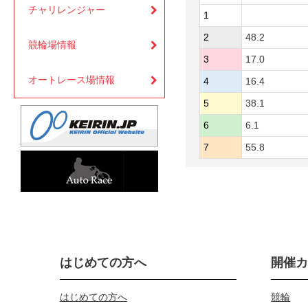
チャリレンジャー
1
2
48.2
競輪場情報
3
17.0
オートレース場情報
4
16.4
5
38.1
6
6.1
7
55.8
はじめての方へ
開催
はじめての方へ
競輪