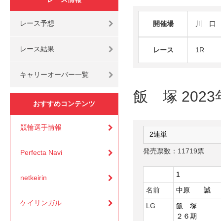
レース予想
開催場
川 口
レース結果
レース
1R
キャリーオーバー一覧
飯 塚 2023
おすすめコンテンツ
競輪選手情報
発売票数：11719票
Perfecta Navi
1
netkeirin
名前
中原 誠
ケイリンガル
LG
飯 塚
２６期