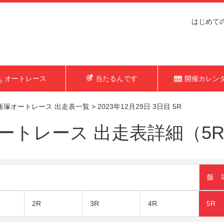
はじめて
オートレース
当たるんです
開催カレン
飯塚オートレース 出走表一覧
>
2023年12月29日 3日目 5R
トレース 出走表詳細（5R 2
飯 
2R
3R
4R
5R