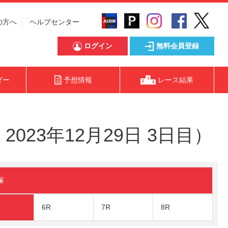
の方へ
ヘルプセンター
ログイン
無料会員登録
ダー
予想情報
レース結果
023年12月29日 3日目）
塚
6R
7R
8R