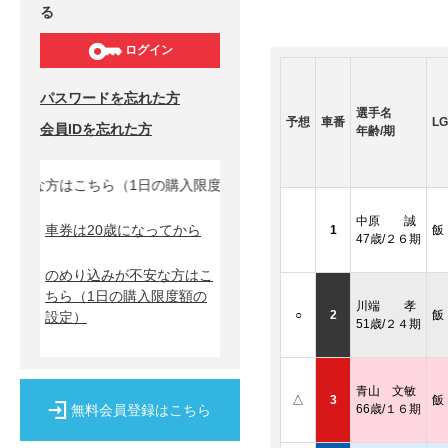
る
ログイン
パスワードを忘れた方
選手名
予想
車番
LG
会員IDを忘れた方
年齢/期
安な方はこちら（1日の購入限度額の設定）↓
中原 誠
車券は20歳になってから
1
飯
47歳/２６期
のめり込みが不安な方はこ
ちら
（1日の購入限度額の
川端 孝
○
2
飯
設定）
51歳/２４期
青山 文敏
△
3
飯
無料会員登録はこちら
66歳/１６期