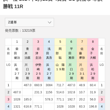
勝戦 11R
発売票数：13219票
1
2
3
4
5
6
7
8
名
柴
青
谷
浅
岡
平
佐
金
名
前
田
木
津
田
部
田
藤
子
前
健治
治親
圭治
真吾
聡
雅崇
摩弥
大輔
LG
浜
川
伊勢
浜
山 陽
川
川
浜
LG
松
口
崎
松
１９期
口
口
松
２７
２９
２５
２７
２９
３１
２９
期
期
期
期
期
期
期
1
487.0
660.9
3084
711.7
487.0
48.9
60.4
1
2
487.0
231.3
1156
514.0
102.8
10.7
31.9
2
3
1028
185.0
578.3
771.1
192.7
20.2
56.0
3
4
1321
616.8
771.1
1028
1028
83.3
196.8
4