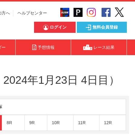
の方へ
ヘルプセンター
ログイン
無料会員登録
ダー
予想情報
レース結果
024年1月23日 4日目）
塚
8R
9R
10R
11R
12R