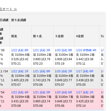
 松オート ≫
0日成績
前５走成績
成績
率
前走
前々走
３走前
4走前
5走前
成績
率
 39
1/22 浜松 8R
1/21 浜松 3R
1/20 浜松 9R
1/10 伊勢崎 4R
1/9 伊
4%
良 3100m 8着
湿 3100m 2着
湿 3100m 3着
良 3100m 2着
良 310
 4
3.526 試3.42
3.800 試3.76
3.806 試3.84
3.442 試3.38
3.448 
0%
ST0.21
ST0.23
ST0.19
ST0.11
ST0.16
 / 54
1/22 浜松 1R
1/21 浜松 8R
1/20 浜松 2R
1/17 浜松 6R
1/16 
4%
良 3100m 3着
湿 3100m 8着
湿 3100m 8着
良 3100m 6着
風 310
 11
3.405 試3.26
3.743 試3.76
3.849 試3.77
3.438 試3.30
3.409 
5%
ST0.07
ST0.08
ST0.07
ST0.05
ST0.13
 54
1/22 浜松 4R
1/21 浜松 5R
1/20 浜松 6R
1/17 浜松 1R
1/16 
4%
良 3100m 6着
湿 3100m 7着
湿 3100m 7着
良 3100m 3着
風 310
 11
3.431 試3.35
3.865 試3.74
3.846 試3.72
3.425 試3.33
3.433 
%
ST0.08
ST0.09
ST0.06
ST0.14
ST0.18