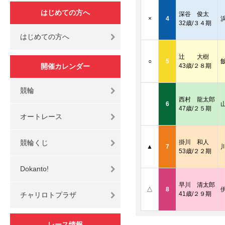
はじめての方へ
深谷 俊太
×
4
32歳/３４期
はじめての方へ
辻 大樹
○
5
開催カレンダー
43歳/２８期
競輪
西村 龍太郎
6
47歳/２５期
オートレース
競輪くじ
掛川 和人
▲
7
53歳/２２期
Dokanto!
早川 清太郎
△
8
41歳/２９期
チャリロトプラザ
レース情報