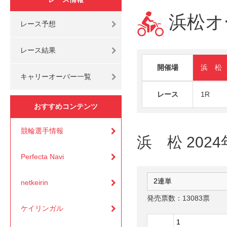
浜松オー
レース予想
レース結果
開催場
浜 松
キャリーオーバー一覧
レース
1R
おすすめコンテンツ
競輪選手情報
浜 松 2024
Perfecta Navi
netkeirin
発売票数：13083票
ケイリンガル
1