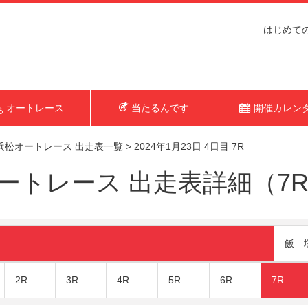
はじめて
オートレース
当たるんです
開催カレン
浜松オートレース 出走表一覧
>
2024年1月23日 4日目 7R
トレース 出走表詳細（7R 2
飯 
2R
3R
4R
5R
6R
7R