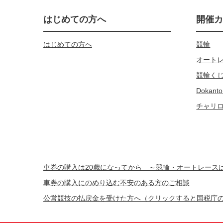
はじめての方へ
開催
はじめての方へ
競輪
オート
競輪く
Dokanto
チャリ
車券の購入は20歳になってから ～競輪・オートレー
車券の購入にのめり込む不安のある方のご相談
公営競技の払戻金を受けた方へ（クリックすると国税庁