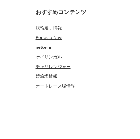
おすすめコンテンツ
競輪選手情報
Perfecta Navi
netkeirin
ケイリンガル
チャリレンジャー
競輪場情報
オートレース場情報