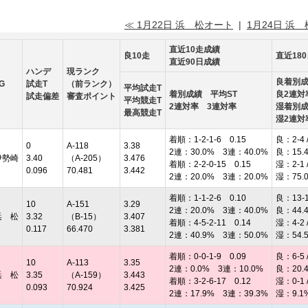
≪ 1月22日 浜 松オート
|
1月24日 浜
直近10走成績
良10走
直近18
直近90日成績
ハンデ
現ランク
良着別
G
試走T
（前ランク）
平均試走T
着別成績 平均ST
良2連対
試走偏差
審査ポイント
平均競走T
2連対率 3連対率
湿着別
最高競走T
湿2連対
着順：1-2-1-6 0.15
良：2-4 /
0
A-118
3.38
2連：30.0% 3連：40.0%
良：15.
伊勢崎
3.40
（A-205）
3.476
着順：2-2-0-15 0.15
湿：2-1 /
0.096
70.481
3.442
2連：20.0% 3連：20.0%
湿：75.
着順：1-1-2-6 0.10
良：13-11
10
A-151
3.29
2連：20.0% 3連：40.0%
良：44.
浜 松
3.32
（B-15）
3.407
着順：4-5-2-11 0.14
湿：4-2 /
0.117
66.470
3.381
2連：40.9% 3連：50.0%
湿：54.
着順：0-0-1-9 0.09
良：6-5 /
10
A-113
3.35
2連：0.0% 3連：10.0%
良：20.
浜 松
3.35
（A-159）
3.443
着順：3-2-6-17 0.12
湿：0-1 /
0.093
70.924
3.425
2連：17.9% 3連：39.3%
湿：9.1