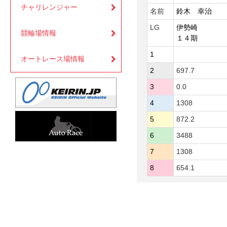
チャリレンジャー
名前
鈴木 幸治
LG
伊勢崎
競輪場情報
１４期
1
オートレース場情報
2
697.7
3
0.0
4
1308
5
872.2
6
3488
7
1308
8
654.1