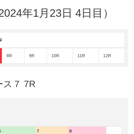
24年1月23日 4日目）
塚
8R
9R
10R
11R
12R
ース７ 7R
6
7
8