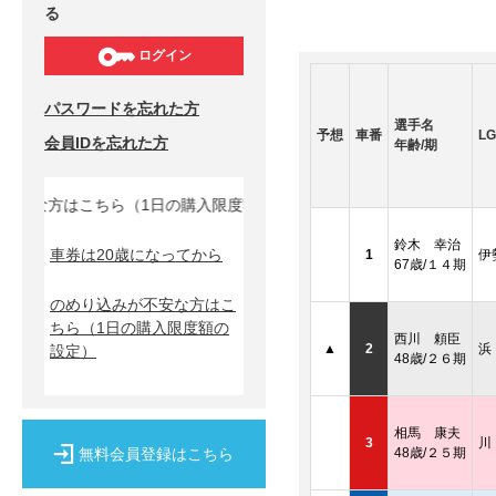
る
ログイン
パスワードを忘れた方
選手名
予想
車番
LG
会員IDを忘れた方
年齢/期
安な方はこちら（1日の購入限度額の設定）↓
鈴木 幸治
車券は20歳になってから
1
伊
67歳/１４期
のめり込みが不安な方はこ
ちら
（1日の購入限度額の
西川 頼臣
▲
2
浜
設定）
48歳/２６期
相馬 康夫
3
川
無料会員登録はこちら
48歳/２５期