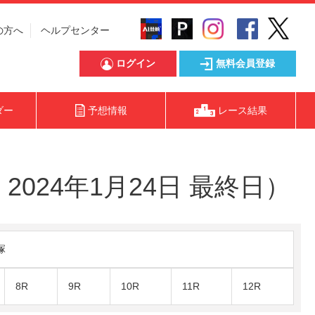
の方へ
ヘルプセンター
ログイン
無料会員登録
ダー
予想情報
レース結果
024年1月24日 最終日）
塚
8R
9R
10R
11R
12R