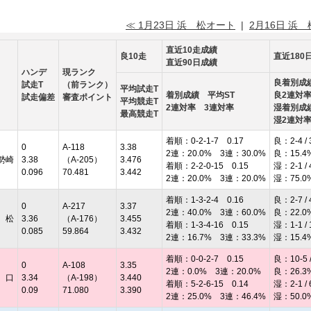
≪ 1月23日 浜 松オート
|
2月16日 浜
直近10走成績
良10走
直近180
直近90日成績
ハンデ
現ランク
良着別成
試走T
（前ランク）
平均試走T
着別成績 平均ST
良2連対
試走偏差
審査ポイント
平均競走T
2連対率 3連対率
湿着別成
最高競走T
湿2連対
着順：0-2-1-7 0.17
良：2-4 / 
0
A-118
3.38
2連：20.0% 3連：30.0%
良：15.4
勢崎
3.38
（A-205）
3.476
着順：2-2-0-15 0.15
湿：2-1 / 
0.096
70.481
3.442
2連：20.0% 3連：20.0%
湿：75.0
着順：1-3-2-4 0.16
良：2-7 / 
0
A-217
3.37
2連：40.0% 3連：60.0%
良：22.0
 松
3.36
（A-176）
3.455
着順：1-3-4-16 0.15
湿：1-1 / 
0.085
59.864
3.432
2連：16.7% 3連：33.3%
湿：15.4
着順：0-0-2-7 0.15
良：10-5 /
0
A-108
3.35
2連：0.0% 3連：20.0%
良：26.3
 口
3.34
（A-198）
3.440
着順：5-2-6-15 0.14
湿：2-1 / 
0.09
71.080
3.390
2連：25.0% 3連：46.4%
湿：50.0