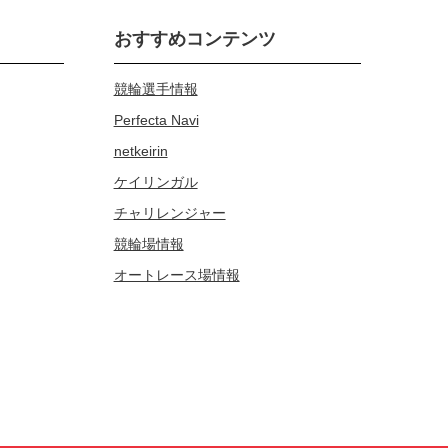
おすすめコンテンツ
競輪選手情報
Perfecta Navi
netkeirin
ケイリンガル
チャリレンジャー
競輪場情報
オートレース場情報