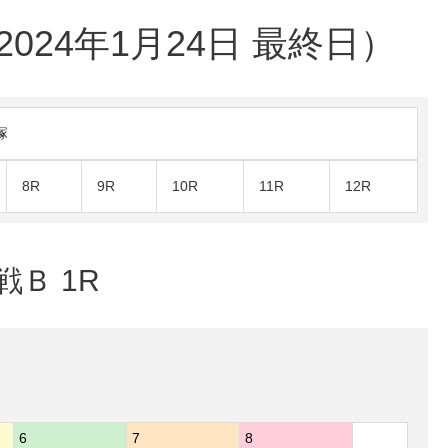
24年1月24日 最終日）
塚
8R
9R
10R
11R
12R
戦Ｂ 1R
6
7
8