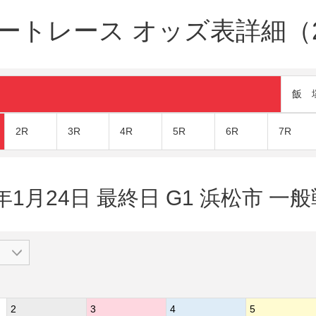
ートレース オッズ表詳細（20
飯 
2R
3R
4R
5R
6R
7R
年1月24日 最終日 G1 浜松市 一般
2
3
4
5