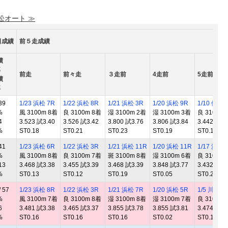
 松オート ≫
日成績
前５走成績
績
率
前走
前々走
３走前
4走前
5走前
績
率
39
1/23 浜松 7R
1/22 浜松 8R
1/21 浜松 3R
1/20 浜松 9R
1/10 伊勢崎
%
風 3100m 8着
良 3100m 8着
湿 3100m 2着
湿 3100m 3着
良 3100m 
4
3.523 試3.40
3.526 試3.42
3.800 試3.76
3.806 試3.84
3.442 試3.
%
ST0.18
ST0.21
ST0.23
ST0.19
ST0.11
41
1/23 浜松 6R
1/22 浜松 3R
1/21 浜松 11R
1/20 浜松 11R
1/17 浜松 
%
風 3100m 8着
良 3100m 7着
斑 3100m 8着
湿 3100m 6着
良 3100m 
13
3.468 試3.38
3.455 試3.39
3.468 試3.39
3.848 試3.77
3.432 試3.
%
ST0.13
ST0.12
ST0.19
ST0.05
ST0.24
 57
1/23 浜松 8R
1/22 浜松 3R
1/21 浜松 7R
1/20 浜松 5R
1/5 川口 7
%
風 3100m 7着
良 3100m 8着
湿 3100m 8着
湿 3100m 7着
良 3100m 
6
3.481 試3.38
3.465 試3.37
3.855 試3.78
3.855 試3.81
3.474 試3.
%
ST0.16
ST0.16
ST0.16
ST0.02
ST0.15