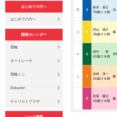
はじめての方へ
鈴木 辰己
◎
4
浜
70歳/１３期
はじめての方へ
内山 雄介
○
5
飯
開催カレンダー
39歳/３０期
競輪
田中 哲
×
6
伊
42歳/２８期
オートレース
競輪くじ
井村 淳一
△
7
飯
41歳/２８期
Dokanto!
松尾 隆広
8
飯
42歳/２８期
チャリロトプラザ
レース情報