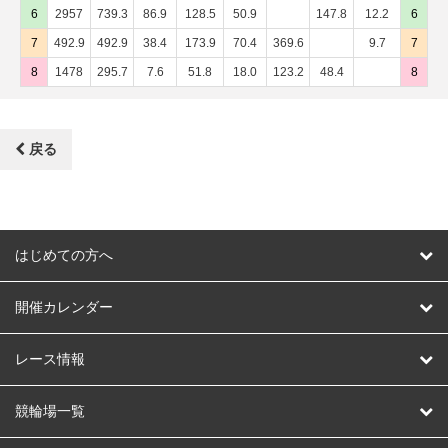
6
2957
739.3
86.9
128.5
50.9
147.8
12.2
6
7
492.9
492.9
38.4
173.9
70.4
369.6
9.7
7
8
1478
295.7
7.6
51.8
18.0
123.2
48.4
8
戻る
はじめての方へ
はじめての方へ
開催カレンダー
競輪
レース情報
オートレース
レース予想
競輪場一覧