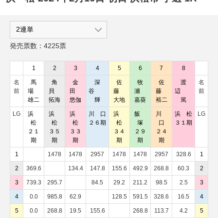
発売票数：4225票
1
2
3
4
5
6
7
8
名
馬
角
金
深
佐
牧
佐
渡
名
前
場
貝
田
谷
藤
瀬
藤
辺
前
雄二
拓海
悠伽
輝
大地
嘉葵
裕二
篤
LG
浜
浜
浜
川 口
浜
飯
川
浜 松
LG
松
松
松
２６期
松
塚
口
３１期
２１
３５
３３
３４
２９
２４
期
期
期
期
期
期
1
1478
1478
2957
1478
1478
2957
328.6
1
2
369.6
134.4
147.8
155.6
492.9
268.8
60.3
2
3
739.3
295.7
84.5
29.2
211.2
98.5
2.5
3
4
0.0
985.8
62.9
128.5
591.5
328.6
16.5
4
5
0.0
268.8
19.5
155.6
268.8
113.7
4.2
5