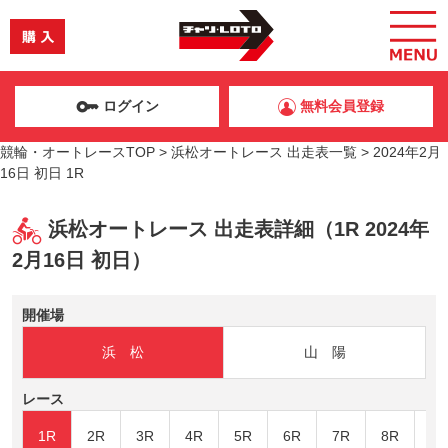
ログイン
無料会員登録
競輪・オートレースTOP
>
浜松オートレース 出走表一覧
>
2024年2月
16日 初日 1R
浜松オートレース 出走表詳細（1R 2024年
2月16日 初日）
開催場
浜 松
山 陽
レース
1R
2R
3R
4R
5R
6R
7R
8R
9R