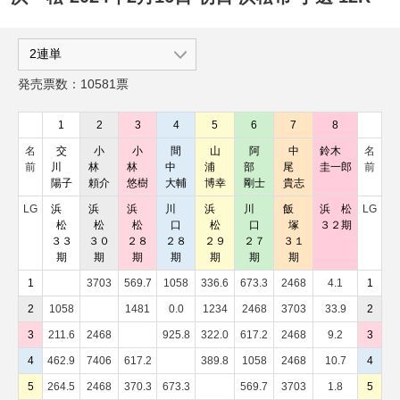
発売票数：10581票
1
2
3
4
5
6
7
8
名
交
小
小
間
山
阿
中
鈴木
名
前
川
林
林
中
浦
部
尾
圭一郎
前
陽子
頼介
悠樹
大輔
博幸
剛士
貴志
LG
浜
浜
浜
川
浜
川
飯
浜 松
LG
松
松
松
口
松
口
塚
３２期
３３
３０
２８
２８
２９
２７
３１
期
期
期
期
期
期
期
1
3703
569.7
1058
336.6
673.3
2468
4.1
1
2
1058
1481
0.0
1234
2468
3703
33.9
2
3
211.6
2468
925.8
322.0
617.2
2468
9.2
3
4
462.9
7406
617.2
389.8
1058
2468
10.7
4
5
264.5
2468
370.3
673.3
569.7
3703
1.8
5