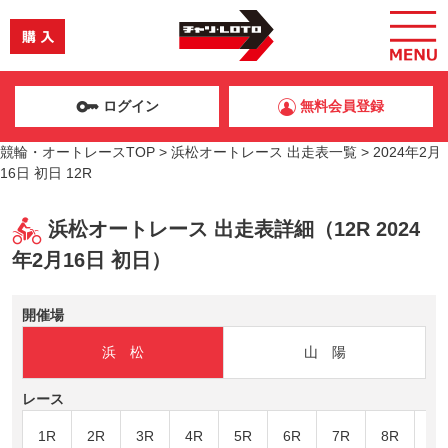
ログイン
無料会員登録
競輪・オートレースTOP
>
浜松オートレース 出走表一覧
>
2024年2月
16日 初日 12R
浜松オートレース 出走表詳細（12R 2024
年2月16日 初日）
開催場
浜 松
山 陽
レース
1R
2R
3R
4R
5R
6R
7R
8R
9R