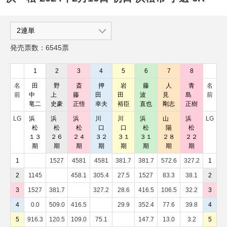
発売票数：6545票
1
2
3
4
5
6
7
8
名
田
野
斎
押
岩
藤
人
青
名
前
中
上
藤
田
田
波
見
島
前
竜二
史豪
正悟
幸夫
裕臣
直也
剛志
正樹
LG
浜
浜
浜
川
川
浜
山
浜
LG
松
松
松
口
口
松
陽
松
１３
２６
２４
３２
３１
３１
２８
２２
期
期
期
期
期
期
期
期
1
1527
4581
4581
381.7
381.7
572.6
327.2
1
2
1145
458.1
305.4
27.5
1527
83.3
38.1
2
3
1527
381.7
327.2
28.6
416.5
106.5
32.2
3
4
0.0
509.0
416.5
29.9
352.4
77.6
39.8
4
5
916.3
120.5
109.0
75.1
147.7
13.0
3.2
5