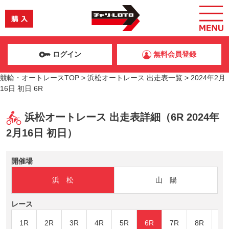
ログイン
無料会員登録
競輪・オートレースTOP
>
浜松オートレース 出走表一覧
>
2024年2月
16日 初日 6R
浜松オートレース 出走表詳細（6R 2024年
2月16日 初日）
開催場
浜 松
山 陽
レース
1R
2R
3R
4R
5R
6R
7R
8R
9R