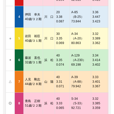
2連
着順
20
A-85
3.36
押田 幸夫
2連
4
川 口
3.38
（B-25）
3.447
40歳/３２期
着順
0.087
73.844
3.423
2連
着順
30
A-34
3.32
岩田 裕臣
2連
○
5
川 口
3.35
（A-20）
3.389
40歳/３１期
着順
0.069
80.863
3.362
2連
着順
40
A-129
3.34
藤波 直也
2連
×
6
浜 松
3.35
（A-230）
3.414
32歳/３１期
着順
0.074
69.198
3.402
2連
着順
40
A-39
3.33
人見 剛志
2連
△
7
山 陽
3.31
（A-88）
3.401
44歳/２８期
着順
0.071
79.942
3.367
2連
着順
40
S-34
3.32
青島 正樹
2連
◎
8
浜 松
3.33
（S-33）
3.385
51歳/２２期
着順
0.065
92.721
3.359
2連