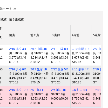
 松オート ≫
日成績
前５走成績
績
率
前走
前々走
３走前
4走前
5走前
績
率
50
2/16 浜松 3R
2/12 山陽 4R
2/11 山陽 8R
2/10 山陽 1R
2/9 山陽 8
風 3100m 8着
良 3100m 8着
良 3100m 8着
斑 3100m 6着
良 3100m 
11
3.577 試3.46
3.584 試3.47
3.603 試3.54
3.677 試3.63
3.548 試3.
ST0.16
ST0.12
ST0.18
ST0.15
ST0.15
55
2/16 浜松 6R
2/13 飯塚 1R
2/12 飯塚 5R
2/11 飯塚 4R
2/10 飯塚 
良 3100m 6着
良 3100m 4着
良 3100m 5着
良 3100m 3着
3100m 0着
8
3.497 試3.42
3.479 試3.42
3.471 試3.44
3.471 試3.40
0.000 試0.
%
ST0.18
ST0.15
ST0.25
ST0.25
ST
38
2/16 浜松 10R
2/7 川口 1R
2/6 川口 4R
2/5 川口 4R
1/24 浜松 
%
良 3100m 6着
斑 3100m 5着
3100m 0着
湿 3100m 4着
風 3100m 
12
3.436 試3.34
3.653 試3.65
0.000 試0.00
3.796 試3.41
3.448 試3.
%
ST0.17
ST0.18
ST
ST0.20
ST0.10