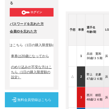
る
ログイン
パスワードを忘れた方
選手名
予想
車番
LG
会員IDを忘れた方
年齢/期
方はこちら（1日の購入限度額の設定）↓
兵頭 寛和
車券は20歳になってから
1
浜
30歳/３５期
のめり込みが不安な方はこ
ちら
（1日の購入限度額の
野上 史豪
△
2
浜
設定）
47歳/２６期
西川 頼臣
3
浜
無料会員登録はこちら
48歳/２６期