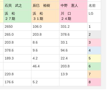
石貝 武之
辰巳 裕樹
中野 憲人
名前
浜 松
浜 松
川 口
LG
２７期
３１期
２４期
2650
106.0
331.2
1
265.0
203.8
378.6
2
203.8
8.6
33.1
3
378.6
9.6
94.6
4
189.3
4.2
22.4
5
46.4
203.8
6
220.8
13.9
7
176.6
5.2
8