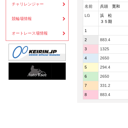
チャリレンジャー
名前
兵頭 寛和
LG
浜 松
競輪場情報
３５期
1
オートレース場情報
2
883.4
3
1325
4
2650
5
294.4
6
2650
7
331.2
8
883.4