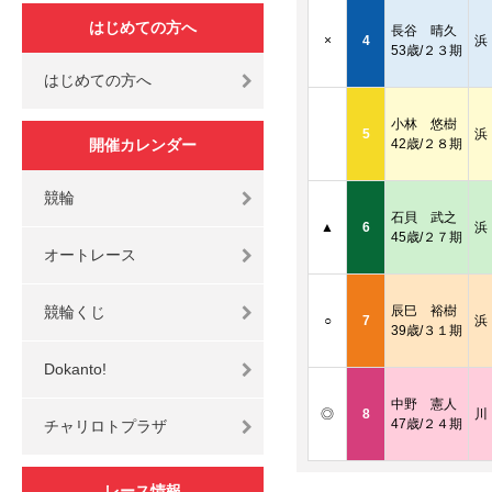
はじめての方へ
長谷 晴久
×
4
浜
53歳/２３期
はじめての方へ
小林 悠樹
5
浜
開催カレンダー
42歳/２８期
競輪
石貝 武之
▲
6
浜
45歳/２７期
オートレース
競輪くじ
辰巳 裕樹
○
7
浜
39歳/３１期
Dokanto!
中野 憲人
◎
8
川
47歳/２４期
チャリロトプラザ
レース情報