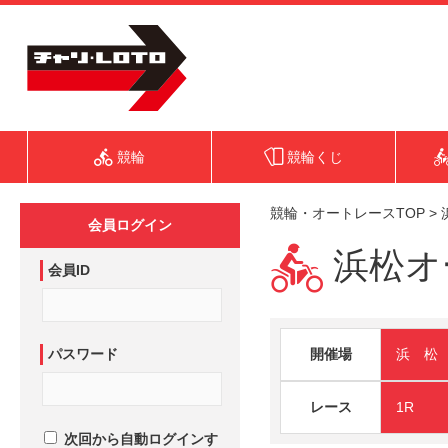
競輪
競輪くじ
競輪・オートレースTOP
>
会員ログイン
浜松オー
会員ID
パスワード
開催場
浜 松
レース
1R
次回から自動ログインす