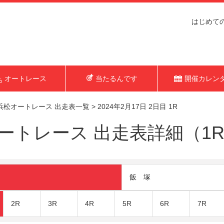
はじめて
オートレース
当たるんです
開催カレン
浜松オートレース 出走表一覧
>
2024年2月17日 2日目 1R
トレース 出走表詳細（1R 2
飯 塚
2R
3R
4R
5R
6R
7R