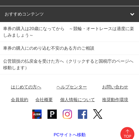
競輪くじ
レース結果
北日本
函館競輪場
青森競輪場
いわき平競輪場
おすすめコンテンツ
車券の購入は20歳になってから ～競輪・オートレースは適度に楽
Dokanto!
キャリーオーバー一覧
関
競輪選手情報
弥彦競輪場
前橋競輪場
取手競輪場
宇都宮競輪場
しみましょう～
東
大宮競輪場
西武園競輪場
京王閣競輪場
立川競輪場
チャリロトプラザ
Perfecta Navi
車券の購入にのめり込む不安のある方のご相談
南
松戸競輪場
千葉競輪場
川崎競輪場
平塚競輪場
公営競技の払戻金を受けた方へ（クリックすると国税庁のページへ
netkeirin
関
移動します）
小田原競輪場
伊東競輪場
静岡競輪場
東
ケイリンガル
中
名古屋競輪場
岐阜競輪場
大垣競輪場
豊橋競輪場
はじめての方へ
ヘルプセンター
お問い合わせ
部
チャリレンジャー
富山競輪場
松阪競輪場
四日市競輪場
会員規約
会社概要
個人情報について
推奨動作環境
競輪場情報
近
福井競輪場
奈良競輪場
向日町競輪場
和歌山競輪場
畿
岸和田競輪場
オートレース場情報
PCサイトへ移動