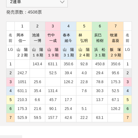
発売票数：4508票
1
2
3
4
5
6
7
名
岡本
池浦
竹中
春本
林
辰巳
牧瀬
名
前
信一
一博
一成
綾斗
弘明
裕樹
嘉葵
前
LG
山 陽
山 陽
山 陽
山 陽
山 陽
浜 松
飯 塚
LG
２２期
１８期
１９期
３１期
２４期
３１期
２９期
1
143.4
631.1
350.6
92.8
450.8
350.6
1
2
242.7
52.5
39.4
4.0
29.4
95.6
2
3
1051
25.6
126.2
22.8
78.8
175.3
3
4
631.1
35.4
131.4
7.6
30.3
52.5
4
5
210.3
6.6
45.7
17.7
13.7
67.1
5
6
175.3
21.6
90.1
25.4
5.1
126.2
6
7
525.9
59.5
157.7
42.6
22.2
63.1
7