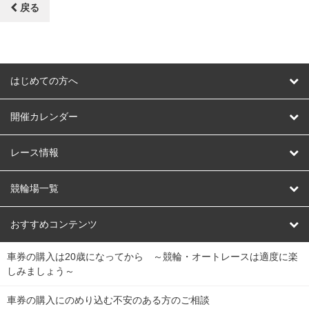
戻る
はじめての方へ
はじめての方へ
開催カレンダー
競輪
レース情報
オートレース
レース予想
競輪場一覧
競輪くじ
レース結果
北日本
函館競輪場
青森競輪場
いわき平競輪場
おすすめコンテンツ
車券の購入は20歳になってから ～競輪・オートレースは適度に楽
Dokanto!
キャリーオーバー一覧
関
競輪選手情報
弥彦競輪場
前橋競輪場
取手競輪場
宇都宮競輪場
しみましょう～
東
大宮競輪場
西武園競輪場
京王閣競輪場
立川競輪場
チャリロトプラザ
Perfecta Navi
車券の購入にのめり込む不安のある方のご相談