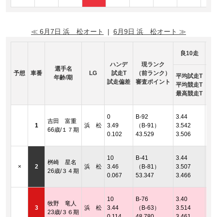
≪ 6月7日 浜 松オート
|
6月9日 浜 松オート ≫
良10走
ハンデ
現ランク
選手名
予想
車番
LG
試走T
（前ランク）
平均試走T
年齢/期
試走偏差
審査ポイント
平均競走T
最高競走T
着順
0
B-92
3.44
吉田 富重
2連
1
浜 松
3.49
（B-91）
3.542
66歳/１７期
着順
0.102
43.529
3.506
2連
着順
10
B-41
3.44
桝崎 星名
2連
×
2
浜 松
3.46
（B-81）
3.507
26歳/３４期
着順
0.067
53.347
3.466
2連
着順
10
B-76
3.40
牧野 竜人
2連
3
浜 松
3.44
（B-63）
3.514
23歳/３６期
着順
0.114
48.780
3.461