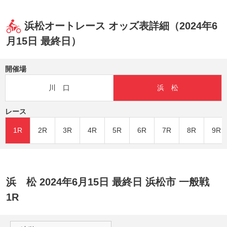
浜松オートレース オッズ表詳細（2024年6
月15日 最終日）
開催場
川 口
浜 松
レース
1R
2R
3R
4R
5R
6R
7R
8R
9R
浜 松 2024年6月15日 最終日 浜松市 一般戦
1R