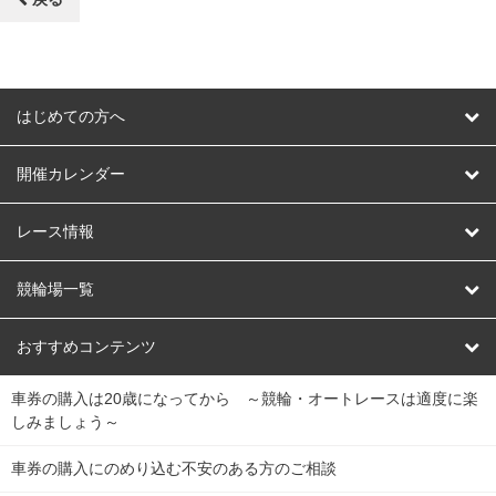
はじめての方へ
はじめての方へ
開催カレンダー
競輪
レース情報
オートレース
レース予想
競輪場一覧
競輪くじ
レース結果
北日本
函館競輪場
青森競輪場
いわき平競輪場
おすすめコンテンツ
車券の購入は20歳になってから ～競輪・オートレースは適度に楽
Dokanto!
キャリーオーバー一覧
関
競輪選手情報
弥彦競輪場
前橋競輪場
取手競輪場
宇都宮競輪場
しみましょう～
東
大宮競輪場
西武園競輪場
京王閣競輪場
立川競輪場
チャリロトプラザ
Perfecta Navi
車券の購入にのめり込む不安のある方のご相談