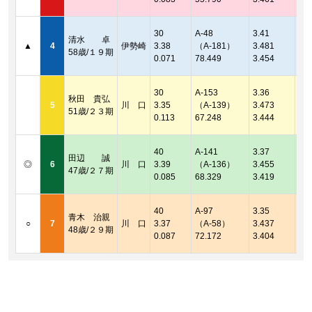
2連
着順
30
A-48
3.41
清水 卓
2連
▲
4
伊勢崎
3.38
（A-181）
3.481
58歳/１９期
着順
0.071
78.449
3.454
2連
着順
30
A-153
3.36
秋田 貴弘
2連
5
川 口
3.35
（A-139）
3.473
51歳/２３期
着順
0.113
67.248
3.444
2連
着順
40
A-141
3.37
田辺 誠
2連
◎
6
川 口
3.39
（A-136）
3.455
47歳/２７期
着順
0.085
68.329
3.419
2連
着順
40
A-97
3.35
青木 治親
2連
○
7
川 口
3.37
（A-58）
3.437
48歳/２９期
着順
0.087
72.172
3.404
2連