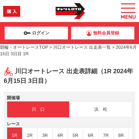
ログイン
無料会員登録
競輪・オートレースTOP
>
川口オートレース 出走表一覧
>
2024年6月
15日 3日目 1R
川口オートレース 出走表詳細（1R 2024年
6月15日 3日目）
開催場
川 口
浜 松
レース
1R
2R
3R
4R
5R
6R
7R
8R
9R