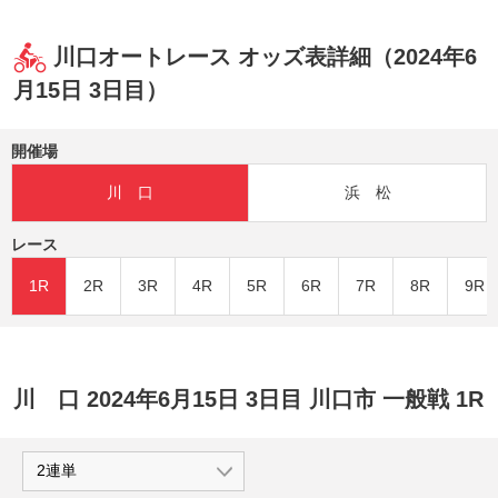
川口オートレース オッズ表詳細（2024年6
月15日 3日目）
開催場
川 口
浜 松
レース
1R
2R
3R
4R
5R
6R
7R
8R
9R
川 口 2024年6月15日 3日目 川口市 一般戦 1R