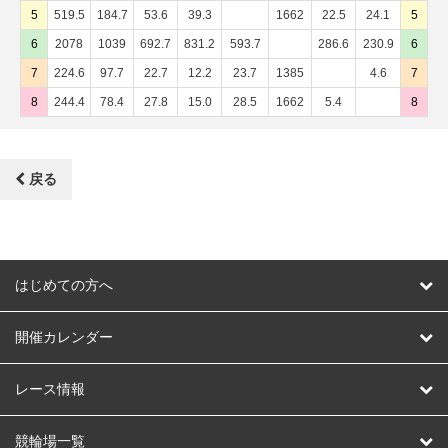
5
519.5
184.7
53.6
39.3
1662
22.5
24.1
5
6
2078
1039
692.7
831.2
593.7
286.6
230.9
6
7
224.6
97.7
22.7
12.2
23.7
1385
4.6
7
8
244.4
78.4
27.8
15.0
28.5
1662
5.4
8
戻る
はじめての方へ
はじめての方へ
開催カレンダー
競輪
レース情報
オートレース
レース予想
競輪場一覧