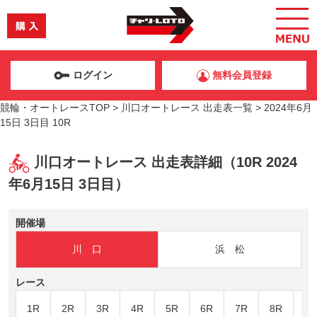
ログイン
無料会員登録
競輪・オートレースTOP
>
川口オートレース 出走表一覧
>
2024年6月
15日 3日目 10R
川口オートレース 出走表詳細（10R 2024
年6月15日 3日目）
開催場
川 口
浜 松
レース
1R
2R
3R
4R
5R
6R
7R
8R
9R