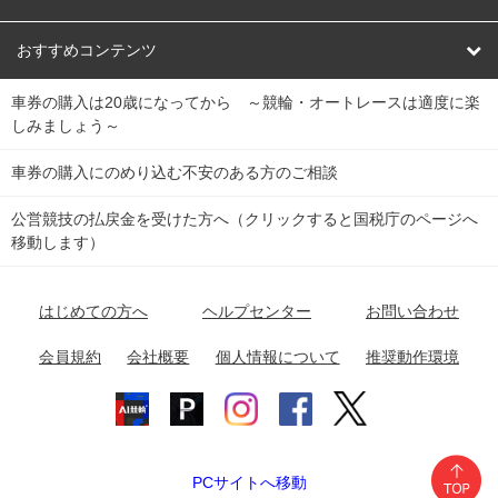
競輪くじ
レース結果
北日本
函館競輪場
青森競輪場
いわき平競輪場
おすすめコンテンツ
車券の購入は20歳になってから ～競輪・オートレースは適度に楽
Dokanto!
キャリーオーバー一覧
関
競輪選手情報
弥彦競輪場
前橋競輪場
取手競輪場
宇都宮競輪場
しみましょう～
東
大宮競輪場
西武園競輪場
京王閣競輪場
立川競輪場
チャリロトプラザ
Perfecta Navi
車券の購入にのめり込む不安のある方のご相談
南
松戸競輪場
千葉競輪場
川崎競輪場
平塚競輪場
公営競技の払戻金を受けた方へ（クリックすると国税庁のページへ
netkeirin
関
移動します）
小田原競輪場
伊東競輪場
静岡競輪場
東
ケイリンガル
中
名古屋競輪場
岐阜競輪場
大垣競輪場
豊橋競輪場
はじめての方へ
ヘルプセンター
お問い合わせ
部
チャリレンジャー
富山競輪場
松阪競輪場
四日市競輪場
会員規約
会社概要
個人情報について
推奨動作環境
競輪場情報
近
福井競輪場
奈良競輪場
向日町競輪場
和歌山競輪場
畿
岸和田競輪場
オートレース場情報
PCサイトへ移動