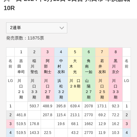
10R
発売票数：11875票
1
2
3
4
5
6
7
8
名
吉
稲
阿
中
大
角
若
黒
名
前
田
川
部
村
木
南
井
川
前
幸司
聖也
剛士
友和
光
一如
友和
京介
LG
川
川
川
浜
川 口
山
川
川
LG
口
口
口
松
２８期
陽
口
口
２１
３３
２７
３２
２７
２５
３３
期
期
期
期
期
期
期
1
593.7
488.9
395.8
639.4
2078
173.1
92.3
1
2
461.8
207.8
115.4
213.1
2770
69.2
72.2
2
3
519.5
176.8
19.6
68.1
1662
12.9
16.2
3
4
519.5
143.3
22.5
43.2
2770
11.9
10.3
4