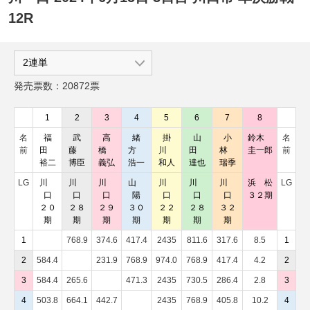
12R
発売票数：20872票
1
2
3
4
5
6
7
8
名
福
武
高
緒
掛
山
小
鈴木
名
前
田
藤
橋
方
川
田
林
圭一郎
前
裕二
博臣
義弘
浩一
和人
達也
瑞季
LG
川
川
川
山
川
川
川
浜 松
LG
口
口
口
陽
口
口
口
３２期
２０
２８
２９
３０
２２
２８
３２
期
期
期
期
期
期
期
1
768.9
374.6
417.4
2435
811.6
317.6
8.5
1
2
584.4
231.9
768.9
974.0
768.9
417.4
4.2
2
3
584.4
265.6
471.3
2435
730.5
286.4
2.8
3
4
503.8
664.1
442.7
2435
768.9
405.8
10.2
4