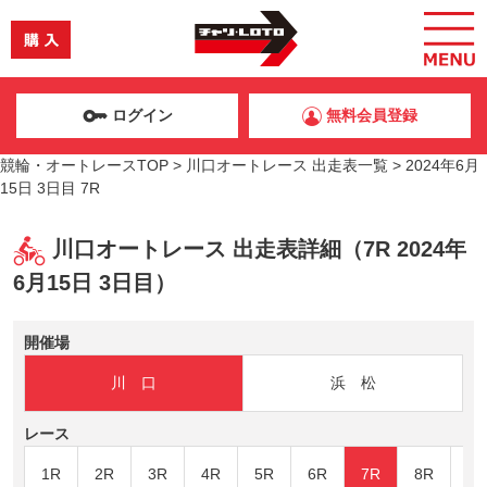
ログイン
無料会員登録
競輪・オートレースTOP
>
川口オートレース 出走表一覧
>
2024年6月
15日 3日目 7R
川口オートレース 出走表詳細（7R 2024年
6月15日 3日目）
開催場
川 口
浜 松
レース
1R
2R
3R
4R
5R
6R
7R
8R
9R