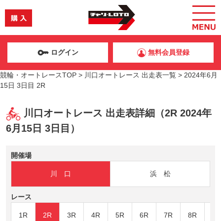
ログイン
無料会員登録
競輪・オートレースTOP
>
川口オートレース 出走表一覧
>
2024年6月
15日 3日目 2R
川口オートレース 出走表詳細（2R 2024年
6月15日 3日目）
開催場
川 口
浜 松
レース
1R
2R
3R
4R
5R
6R
7R
8R
9R