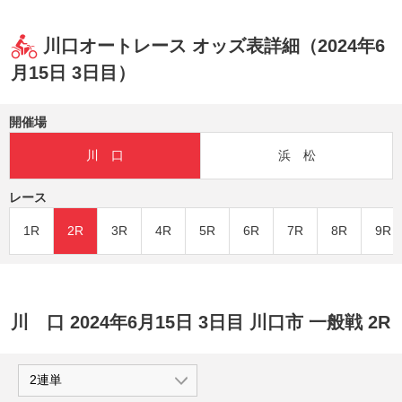
川口オートレース オッズ表詳細（2024年6
月15日 3日目）
開催場
川 口
浜 松
レース
1R
2R
3R
4R
5R
6R
7R
8R
9R
川 口 2024年6月15日 3日目 川口市 一般戦 2R