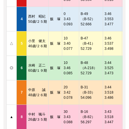
2連
着順
0
B-49
3.46
西村 昭紀
2連
4
飯 塚
3.43
（B-52）
3.553
50歳/２５期
着順
0.093
52.666
3.477
2連
着順
10
B-47
3.46
小里 健太
2連
△
5
飯 塚
3.40
（B-41）
3.537
46歳/２６期
着順
0.077
52.729
3.498
2連
着順
10
B-48
3.44
水崎 正二
2連
◎
6
飯 塚
3.46
（A-218）
3.525
60歳/１９期
着順
0.085
52.729
3.473
2連
着順
20
B-31
3.44
中原 誠
2連
7
飯 塚
3.42
（B-33）
3.518
48歳/２６期
着順
0.078
54.096
3.486
2連
着順
30
B-16
3.43
中村 颯斗
2連
▲
8
飯 塚
3.43
（B-82）
3.518
26歳/３５期
着順
0.088
56.297
3.447
2連