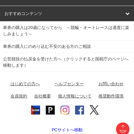
競輪くじ
レース結果
北日本
函館競輪場
青森競輪場
いわき平競輪場
おすすめコンテンツ
車券の購入は20歳になってから ～競輪・オートレースは適度に楽
Dokanto!
キャリーオーバー一覧
関
競輪選手情報
弥彦競輪場
前橋競輪場
取手競輪場
宇都宮競輪場
しみましょう～
東
大宮競輪場
西武園競輪場
京王閣競輪場
立川競輪場
チャリロトプラザ
Perfecta Navi
車券の購入にのめり込む不安のある方のご相談
南
松戸競輪場
千葉競輪場
川崎競輪場
平塚競輪場
公営競技の払戻金を受けた方へ（クリックすると国税庁のページへ
netkeirin
関
移動します）
小田原競輪場
伊東競輪場
静岡競輪場
東
ケイリンガル
中
名古屋競輪場
岐阜競輪場
大垣競輪場
豊橋競輪場
はじめての方へ
ヘルプセンター
お問い合わせ
部
チャリレンジャー
富山競輪場
松阪競輪場
四日市競輪場
会員規約
会社概要
個人情報について
推奨動作環境
競輪場情報
近
福井競輪場
奈良競輪場
向日町競輪場
和歌山競輪場
畿
岸和田競輪場
オートレース場情報
PCサイトへ移動