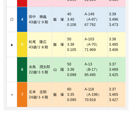
2
着
40
A-149
3.39
田中 輝義
2
◎
4
飯 塚
3.40
（A-97）
3.496
43歳/２９期
着
0.106
67.792
3.473
2
着
50
A-103
3.38
松尾 隆広
2
▲
5
飯 塚
3.38
（A-70）
3.485
43歳/２８期
着
0.105
71.969
3.406
2
着
50
A-13
3.37
永島 潤太郎
2
6
山 陽
3.38
（B-17）
3.469
22歳/３５期
着
0.099
85.495
3.425
2
着
60
A-118
3.37
石本 圭耶
2
○
7
飯 塚
3.35
（A-196）
3.465
24歳/３４期
着
0.095
70.918
3.427
2