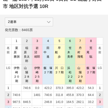
市 地区対抗予選 10R
発売票数：8465票
1
2
3
4
5
6
7
8
名
栗
稲
岩
田
早
笠
丹
荒
名
前
原
原
沼
中
船
木
村
尾
前
勝測
良太
靖郎
進
歩
美孝
飛竜
聡
郎
LG
伊勢
山
伊勢
飯 塚
川 口
浜
山
飯 塚
LG
崎
陽
崎
２７期
２７期
松
陽
２７期
２０
２８
２５
２２
２９
期
期
期
期
期
1
740.6
0.0
423.2
370.3
395.0
423.2
54.3
1
2
740.6
1481
740.6
311.8
455.8
370.3
64.4
2
3
987.5
846.5
246.8
141.0
164.5
282.1
33.2
3