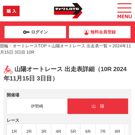
ログイン
無料会員登録
競輪・オートレースTOP
>
山陽オートレース 出走表一覧
>
2024年11
月15日 3日目 10R
山陽オートレース 出走表詳細（10R 2024
年11月15日 3日目）
開催場
伊勢崎
山 陽
レース
1R
2R
3R
4R
5R
6R
7R
8R
9R