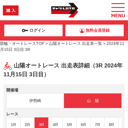
ログイン
無料会員登録
競輪・オートレースTOP
>
山陽オートレース 出走表一覧
>
2024年11
月15日 3日目 3R
山陽オートレース 出走表詳細（3R 2024年
11月15日 3日目）
開催場
伊勢崎
山 陽
レース
1R
2R
3R
4R
5R
6R
7R
8R
9R