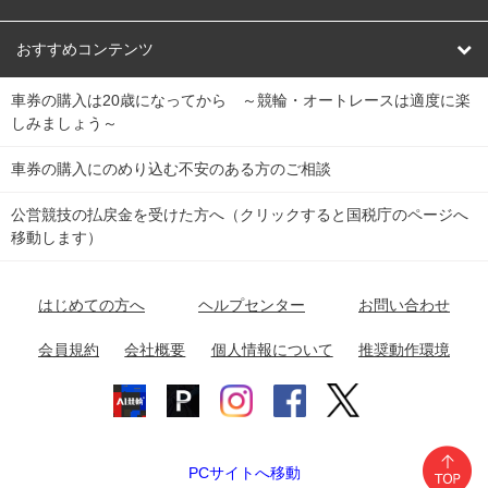
競輪くじ
レース結果
北日本
函館競輪場
青森競輪場
いわき平競輪場
おすすめコンテンツ
車券の購入は20歳になってから ～競輪・オートレースは適度に楽
Dokanto!
キャリーオーバー一覧
関
競輪選手情報
弥彦競輪場
前橋競輪場
取手競輪場
宇都宮競輪場
しみましょう～
東
大宮競輪場
西武園競輪場
京王閣競輪場
立川競輪場
チャリロトプラザ
Perfecta Navi
車券の購入にのめり込む不安のある方のご相談
南
松戸競輪場
千葉競輪場
川崎競輪場
平塚競輪場
公営競技の払戻金を受けた方へ（クリックすると国税庁のページへ
netkeirin
関
移動します）
小田原競輪場
伊東競輪場
静岡競輪場
東
ケイリンガル
中
名古屋競輪場
岐阜競輪場
大垣競輪場
豊橋競輪場
はじめての方へ
ヘルプセンター
お問い合わせ
部
チャリレンジャー
富山競輪場
松阪競輪場
四日市競輪場
会員規約
会社概要
個人情報について
推奨動作環境
競輪場情報
近
福井競輪場
奈良競輪場
向日町競輪場
和歌山競輪場
畿
岸和田競輪場
オートレース場情報
PCサイトへ移動