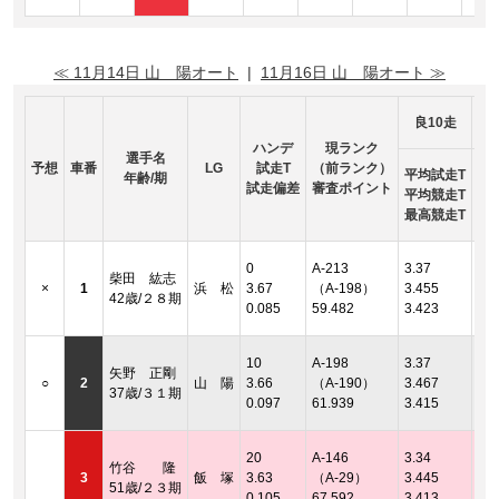
≪ 11月14日 山 陽オート
|
11月16日 山 陽オート ≫
良10走
ハンデ
現ランク
選手名
予想
車番
LG
試走T
（前ランク）
平均試走T
年齢/期
試走偏差
審査ポイント
平均競走T
最高競走T
着順
0
A-213
3.37
柴田 紘志
2連
×
1
浜 松
3.67
（A-198）
3.455
42歳/２８期
着順
0.085
59.482
3.423
2連
着順
10
A-198
3.37
矢野 正剛
2連
○
2
山 陽
3.66
（A-190）
3.467
37歳/３１期
着順
0.097
61.939
3.415
2連
着順
20
A-146
3.34
竹谷 隆
2連
3
飯 塚
3.63
（A-29）
3.445
51歳/２３期
着順
0.105
67.592
3.413