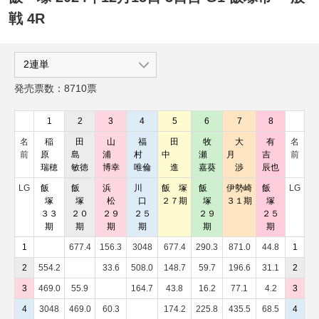
戦 4R
発売票数：8710票
1
2
3
4
5
6
7
8
名
稲
田
山
福
田
牧
大
有
名
前
原
島
浦
村
中
瀬
月
吉
前
瑞穂
敏徳
博幸
唯倫
進
嘉葵
渉
辰也
LG
飯
飯
浜
川
飯 塚
飯
伊勢崎
飯
LG
塚
塚
松
口
２７期
塚
３１期
塚
３３
２０
２９
２５
２９
２５
期
期
期
期
期
期
1
677.4
156.3
3048
677.4
290.3
871.0
44.8
1
2
554.2
33.6
508.0
148.7
59.7
196.6
31.1
2
3
469.0
55.9
164.7
43.8
16.2
77.1
4.2
3
4
3048
469.0
60.3
174.2
225.8
435.5
68.5
4