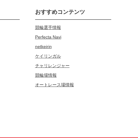
おすすめコンテンツ
競輪選手情報
Perfecta Navi
netkeirin
ケイリンガル
チャリレンジャー
競輪場情報
オートレース場情報