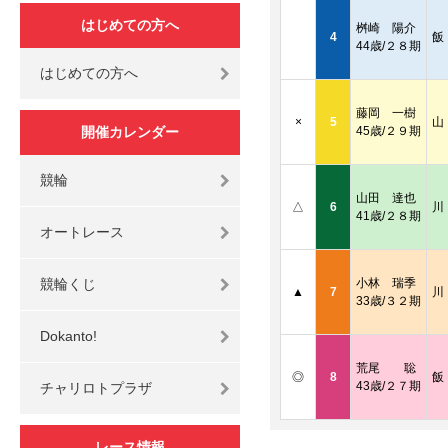
はじめての方へ
桝崎 陽介
4
飯
44歳/２８期
はじめての方へ
藤岡 一樹
×
5
山
開催カレンダー
45歳/２９期
競輪
山田 達也
△
6
川
41歳/２８期
オートレース
競輪くじ
小林 瑞季
▲
7
川
33歳/３２期
Dokanto!
荒尾 聡
◎
8
飯
43歳/２７期
チャリロトプラザ
レース情報