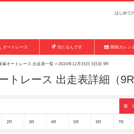
はじめて
オートレース
当たるんです
開催カレン
飯塚オートレース 出走表一覧
>
2024年12月15日 3日目 9R
トレース 出走表詳細（9R 2
飯 
2R
3R
4R
5R
6R
7R