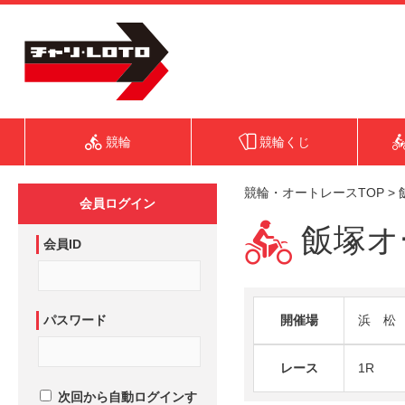
競輪
競輪くじ
競輪・オートレースTOP
>
会員ログイン
飯塚オー
会員ID
パスワード
開催場
浜 松
レース
1R
次回から自動ログインす