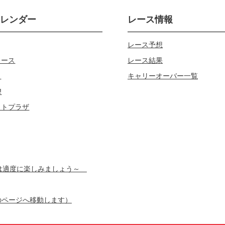
カレンダー
レース情報
レース予想
レース
レース結果
じ
キャリーオーバー一覧
!
ロトプラザ
スは適度に楽しみましょう～
のページへ移動します）