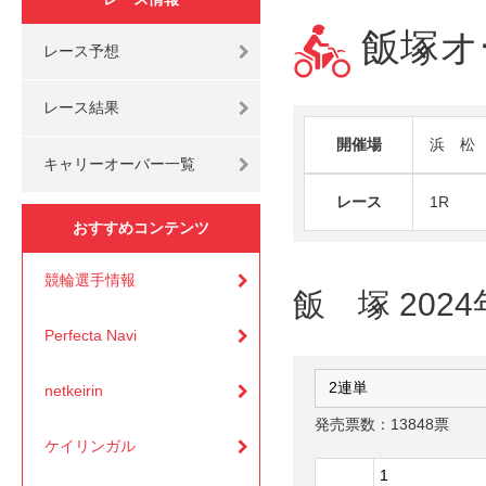
飯塚オー
レース予想
レース結果
開催場
浜 松
キャリーオーバー一覧
レース
1R
おすすめコンテンツ
競輪選手情報
飯 塚 2024
Perfecta Navi
netkeirin
発売票数：13848票
ケイリンガル
1