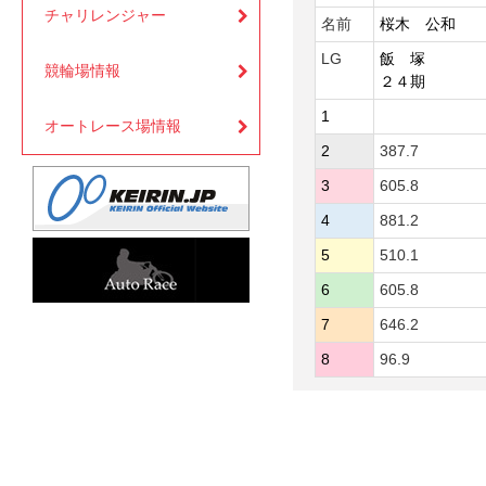
チャリレンジャー
名前
桜木 公和
LG
飯 塚
競輪場情報
２４期
1
オートレース場情報
2
387.7
3
605.8
4
881.2
5
510.1
6
605.8
7
646.2
8
96.9