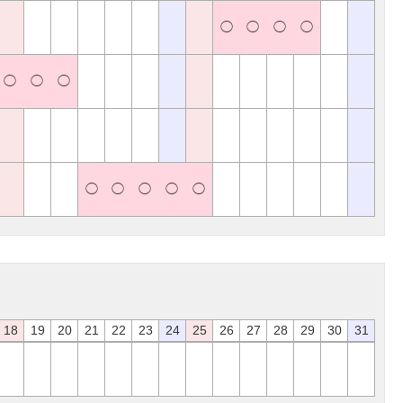
◯
◯
◯
◯
◯
◯
◯
◯
◯
◯
◯
◯
18
19
20
21
22
23
24
25
26
27
28
29
30
31