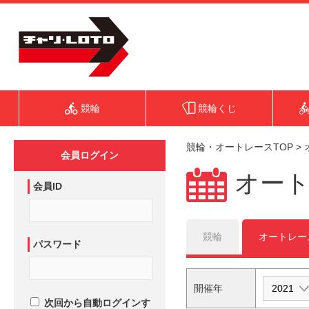
競輪
競輪くじ
競輪・オートレースTOP
>
会員ログイン
オート
会員ID
競輪
オートレー
パスワード
開催年
次回から自動ログインす