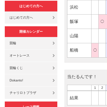
はじめての方へ
浜松
はじめての方へ
飯塚
◯
開催カレンダー
山陽
競輪
船橋
◯
オートレース
競輪くじ
当たるんです！
Dokanto!
1
2
チャリロトプラザ
結果
レース情報