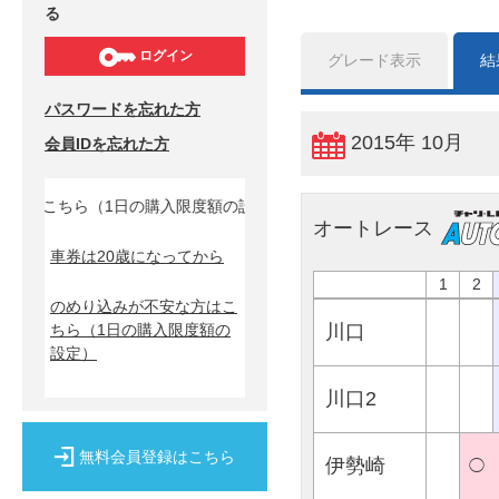
る
ログイン
グレード表示
結
パスワードを忘れた方
2015年 10月
会員IDを忘れた方
はこちら（1日の購入限度額の設定）↓
オートレース
車券は20歳になってから
1
2
のめり込みが不安な方はこ
ちら
（1日の購入限度額の
川口
設定）
川口2
無料会員登録はこちら
伊勢崎
◯