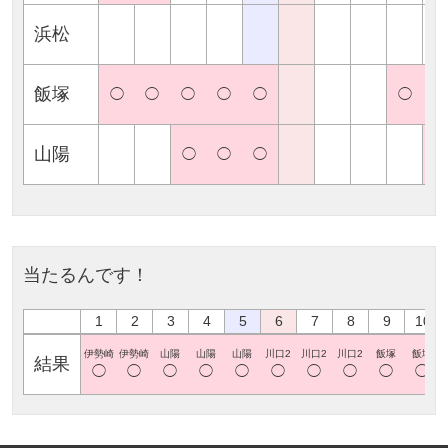
浜松
飯塚
◯
◯
◯
◯
◯
◯
◯
山陽
◯
◯
◯
◯
当たるんです！
1
2
3
4
5
6
7
8
9
10
伊勢崎
伊勢崎
山陽
山陽
山陽
川口2
川口2
川口2
飯塚
飯塚
結果
◯
◯
◯
◯
◯
◯
◯
◯
◯
◯