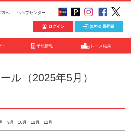
の方へ
ヘルプセンター
ログイン
無料会員登録
ダー
予想情報
レース結果
ル（2025年5月）
月
9月
10月
11月
12月