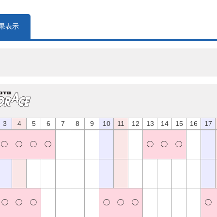
果表示
3
4
5
6
7
8
9
10
11
12
13
14
15
16
17
◯
◯
◯
◯
◯
◯
◯
◯
◯
◯
◯
◯
◯
◯