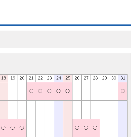
18
19
20
21
22
23
24
25
26
27
28
29
30
31
◯
◯
◯
◯
◯
◯
◯
◯
◯
◯
◯
◯