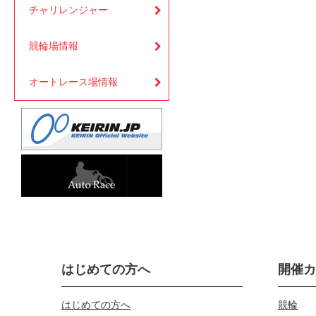
チャリレンジャー
競輪場情報
オートレース場情報
はじめての方へ
開催
はじめての方へ
競輪