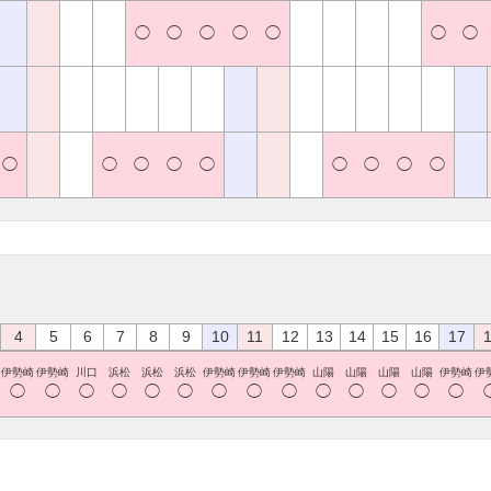
◯
◯
◯
◯
◯
◯
◯
◯
◯
◯
◯
◯
◯
◯
◯
◯
4
5
6
7
8
9
10
11
12
13
14
15
16
17
伊勢崎
伊勢崎
川口
浜松
浜松
浜松
伊勢崎
伊勢崎
伊勢崎
山陽
山陽
山陽
山陽
伊勢崎
伊
◯
◯
◯
◯
◯
◯
◯
◯
◯
◯
◯
◯
◯
◯