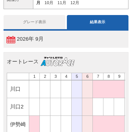
月
10月
11月
12月
グレード表示
結果表示
2026年 9月
オートレース
1
2
3
4
5
6
7
8
9
1
川口
川口2
伊勢崎