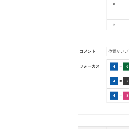
○
×
コメント
位置がいい
フォーカス
=
4
6
=
4
2
=
4
8