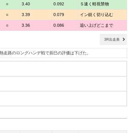
○
3.40
0.092
Ｓ速く軽視禁物
○
3.39
0.079
イン鋭く切り込む
○
3.36
0.086
追い上げどこまで
3R出走表
熱走路のロングハンデ戦で辰巳の評価は下げた。