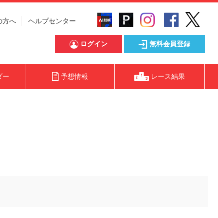
の方へ
ヘルプセンター
ログイン
無料会員登録
ダー
予想情報
レース結果