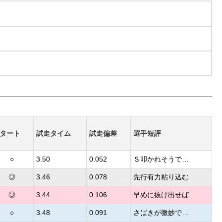
タート
試走タイム
試走偏差
選手短評
○
3.50
0.052
Ｓ叩かれそうで…
◎
3.46
0.078
先行有力粘り込む
◎
3.44
0.106
早めに抜け出せば
○
3.48
0.091
さばきが微妙で…