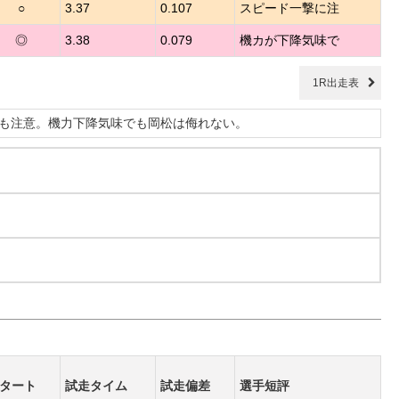
○
3.37
0.107
スピード一撃に注
◎
3.38
0.079
機カが下降気味で
1R出走表
も注意。機力下降気味でも岡松は侮れない。
タート
試走タイム
試走偏差
選手短評