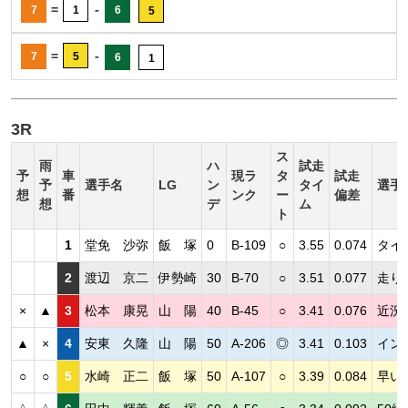
=
-
7
1
6
5
=
-
7
5
6
1
3R
ス
雨
ハ
試走
予
車
現ラ
タ
試走
予
選手名
LG
ン
タイ
選手
想
番
ンク
ー
偏差
想
デ
ム
ト
1
堂免 沙弥
飯 塚
0
B-109
○
3.55
0.074
タイ
2
渡辺 京二
伊勢崎
30
B-70
○
3.51
0.077
走り
×
▲
3
松本 康晃
山 陽
40
B-45
○
3.41
0.076
近況
▲
×
4
安東 久隆
山 陽
50
A-206
◎
3.41
0.103
イン
○
○
5
水崎 正二
飯 塚
50
A-107
○
3.39
0.084
早い