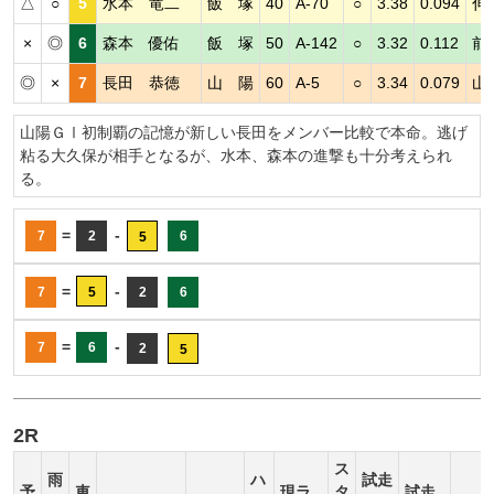
△
○
5
水本 竜二
飯 塚
40
A-70
○
3.38
0.094
伸
×
◎
6
森本 優佑
飯 塚
50
A-142
○
3.32
0.112
前
◎
×
7
長田 恭徳
山 陽
60
A-5
○
3.34
0.079
山
山陽ＧⅠ初制覇の記憶が新しい長田をメンバー比較で本命。逃げ
粘る大久保が相手となるが、水本、森本の進撃も十分考えられ
る。
=
-
7
2
6
5
=
-
7
5
2
6
=
-
7
6
2
5
2R
ス
雨
ハ
試走
予
車
現ラ
タ
試走