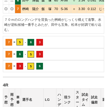
△
△
6
田中 輝義
飯 塚
60
A-56
○
3.34
0.092
50
◎
◎
7
桝崎 陽介
飯 塚
70
S-36
○
3.30
0.112
じっ
７０ｍのロングハンデを背負った桝崎がじっくり構えて進撃。水
崎が逆転候補一番手とみたが、田中も互角。松本が好調で粘り込
む。
=
-
7
5
6
3
=
-
7
6
3
5
=
-
7
3
6
5
4R
ス
雨
ハ
試走
予
車
現ラ
タ
試走
予
選手名
LG
ン
タイ
選
想
番
ンク
ー
偏差
想
デ
ム