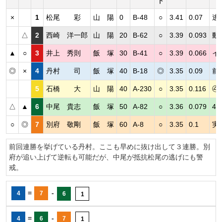
ト
×
1
松尾 彩
山 陽
0
B-48
○
3.41
0.07
逃
△
2
西崎 洋一郎
山 陽
20
B-62
○
3.39
0.093
動
▲
○
3
井上 秀則
飯 塚
30
B-41
○
3.39
0.066
イ
◎
×
4
丹村 司
飯 塚
40
B-18
◎
3.35
0.09
前
5
石橋 大
山 陽
40
A-230
○
3.35
0.116
④
△
▲
6
中尾 貴志
飯 塚
50
A-82
○
3.36
0.079
4
○
◎
7
別府 敬剛
飯 塚
60
A-8
○
3.35
0.1
実
前回連勝を挙げている丹村。ここも早めに抜け出して３連勝。別
府が追い上げて逆転も可能だが、中尾が抵抗松尾の逃げにも警
戒。
=
-
4
7
6
1
=
-
4
6
7
1