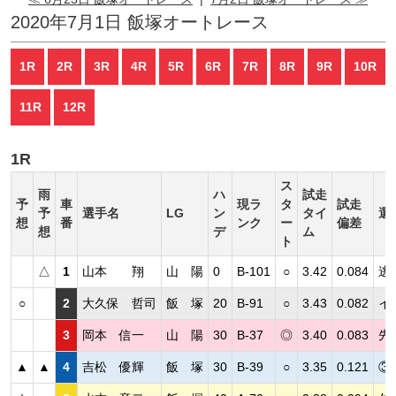
2020年7月1日 飯塚オートレース
1R
2R
3R
4R
5R
6R
7R
8R
9R
10R
11R
12R
1R
ス
雨
ハ
試走
予
車
現ラ
タ
試走
予
選手名
LG
ン
タイ
選
想
番
ンク
ー
偏差
想
デ
ム
ト
△
1
山本 翔
山 陽
0
B-101
○
3.42
0.084
逃
○
2
大久保 哲司
飯 塚
20
B-91
○
3.43
0.082
イ
3
岡本 信一
山 陽
30
B-37
◎
3.40
0.083
先
▲
▲
4
吉松 優輝
飯 塚
30
B-39
○
3.35
0.121
③