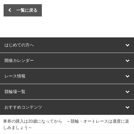
一覧に戻る
はじめての方へ
はじめての方へ
開催カレンダー
競輪
レース情報
オートレース
レース予想
競輪場一覧
競輪くじ
レース結果
北日本
函館競輪場
青森競輪場
いわき平競輪場
おすすめコンテンツ
車券の購入は20歳になってから ～競輪・オートレースは適度に楽
Dokanto!
キャリーオーバー一覧
関
競輪選手情報
弥彦競輪場
前橋競輪場
取手競輪場
宇都宮競輪場
しみましょう～
東