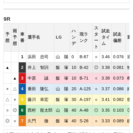
9R
ス
雨
ハ
試走
予
車
現ラ
タ
試走
予
選手名
LG
ン
タイ
選
想
番
ンク
ー
偏差
想
デ
ム
ト
1
浜田 忠司
山 陽
0
B-87
○
3.46
0.076
逃
▲
2
井上 智詞
飯 塚
10
B-42
◎
3.38
0.081
独
▲
3
中原 誠
飯 塚
10
B-71
○
3.38
0.073
機
×
△
4
番田 隆弘
山 陽
20
A-125
○
3.37
0.086
好
△
×
5
藤川 幸宏
飯 塚
30
A-197
○
3.41
0.082
復
○
◎
6
西村 龍太郎
山 陽
40
A-48
◎
3.35
0.103
⑦
◎
○
7
久門 徹
飯 塚
40
S-28
○
3.33
0.089
鋭