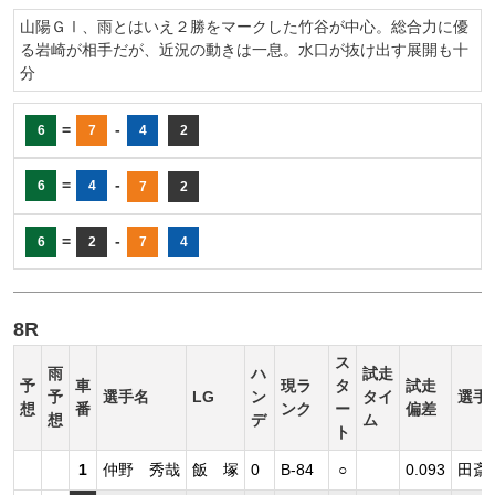
山陽ＧⅠ、雨とはいえ２勝をマークした竹谷が中心。総合力に優
る岩崎が相手だが、近況の動きは一息。水口が抜け出す展開も十
分
=
-
6
7
4
2
=
-
6
4
7
2
=
-
6
2
7
4
8R
ス
雨
ハ
試走
予
車
現ラ
タ
試走
予
選手名
LG
ン
タイ
選手
想
番
ンク
ー
偏差
想
デ
ム
ト
1
仲野 秀哉
飯 塚
0
B-84
○
0.093
田斎