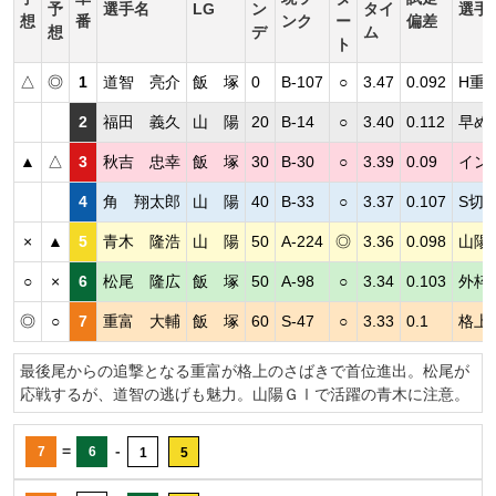
予
選手名
LG
ン
タイ
選手
想
番
ンク
ー
偏差
想
デ
ム
ト
△
◎
1
道智 亮介
飯 塚
0
B-107
○
3.47
0.092
H重
2
福田 義久
山 陽
20
B-14
○
3.40
0.112
早め
▲
△
3
秋吉 忠幸
飯 塚
30
B-30
○
3.39
0.09
イン
4
角 翔太郎
山 陽
40
B-33
○
3.37
0.107
S切
×
▲
5
青木 隆浩
山 陽
50
A-224
◎
3.36
0.098
山陽
○
×
6
松尾 隆広
飯 塚
50
A-98
○
3.34
0.103
外枠
◎
○
7
重富 大輔
飯 塚
60
S-47
○
3.33
0.1
格上
最後尾からの追撃となる重富が格上のさばきで首位進出。松尾が
応戦するが、道智の逃げも魅力。山陽ＧⅠで活躍の青木に注意。
=
-
7
6
1
5