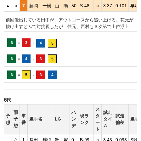
▲
○
7
藤岡 一樹
山 陽
50
S-48
○
3.37
0.101
早い
前回優出している田中が、アウトコースから追い上げる。花元が
抜け出すとみて対抗視したが、佳元、西村もＳ次第で上位浮上。
=
-
6
3
4
5
=
-
6
4
3
5
=
-
6
5
3
4
6R
ス
雨
ハ
試走
予
車
現ラ
タ
試走
予
選手名
LG
ン
タイ
選手
想
番
ンク
ー
偏差
想
デ
ム
ト
△
1
長田 稚也
飯 塚
0
B-99
○
3.45
0.093
S残