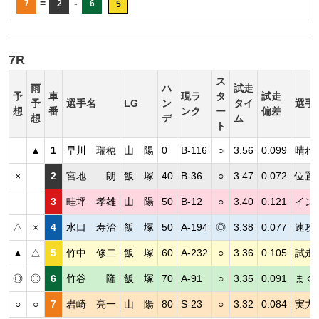
=
-
7
2
6
5
7R
ス
雨
ハ
試走
予
車
現ラ
タ
試走
予
選手名
LG
ン
タイ
選手
想
番
ンク
ー
偏差
想
デ
ム
ト
▲
1
早川 瑞穂
山 陽
0
B-116
○
3.56
0.099
晴れ
×
2
宮地 朗
飯 塚
40
B-36
○
3.47
0.072
位置
3
畦坪 孝雄
山 陽
50
B-12
○
3.40
0.121
イン
△
×
4
水口 寿治
飯 塚
50
A-194
◎
3.38
0.077
速攻
▲
△
5
竹中 修二
飯 塚
60
A-232
○
3.36
0.105
試走
◎
◎
6
竹谷 隆
飯 塚
70
A-91
○
3.35
0.091
まく
○
○
7
岩崎 亮一
山 陽
80
S-23
○
3.32
0.084
実力