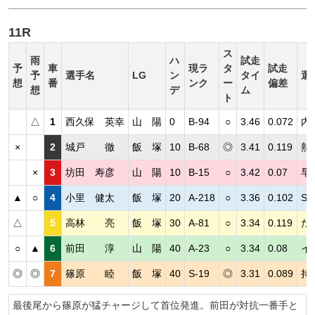
11R
ス
雨
ハ
試走
予
車
現ラ
タ
試走
予
選手名
LG
ン
タイ
選
想
番
ンク
ー
偏差
想
デ
ム
ト
△
1
西久保 英幸
山 陽
0
B-94
○
3.46
0.072
内
×
2
城戸 徹
飯 塚
10
B-68
◎
3.41
0.119
熱
×
3
坊田 寿彦
山 陽
10
B-15
○
3.42
0.07
早
▲
○
4
小里 健太
飯 塚
20
A-218
○
3.36
0.102
S
△
5
高林 亮
飯 塚
30
A-81
○
3.34
0.119
た
○
▲
6
前田 淳
山 陽
40
A-23
○
3.34
0.08
イ
◎
◎
7
篠原 睦
飯 塚
40
S-19
◎
3.31
0.089
持
最後尾から篠原が猛チャージして首位発進。前田が対抗一番手と