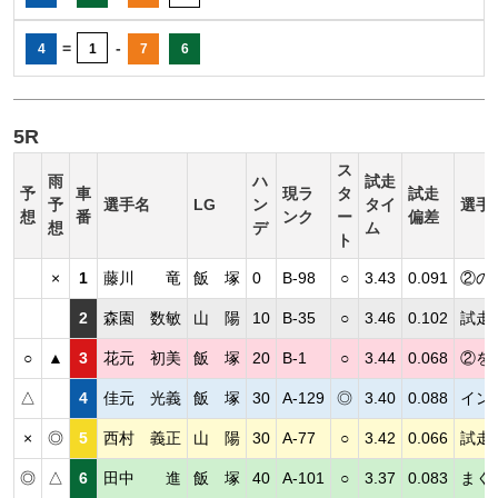
=
-
4
1
7
6
5R
ス
雨
ハ
試走
予
車
現ラ
タ
試走
予
選手名
LG
ン
タイ
選手
想
番
ンク
ー
偏差
想
デ
ム
ト
×
1
藤川 竜
飯 塚
0
B-98
○
3.43
0.091
②の
2
森園 数敏
山 陽
10
B-35
○
3.46
0.102
試走
○
▲
3
花元 初美
飯 塚
20
B-1
○
3.44
0.068
②を
△
4
佳元 光義
飯 塚
30
A-129
◎
3.40
0.088
イン
×
◎
5
西村 義正
山 陽
30
A-77
○
3.42
0.066
試走
◎
△
6
田中 進
飯 塚
40
A-101
○
3.37
0.083
まく