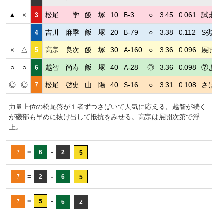
▲
×
3
松尾 学
飯 塚
10
B-3
○
3.45
0.061
試走
4
吉川 麻季
飯 塚
20
B-79
○
3.38
0.112
S劣
×
△
5
高宗 良次
飯 塚
30
A-160
○
3.36
0.096
展開
○
○
6
越智 尚寿
飯 塚
40
A-28
◎
3.36
0.098
⑦よ
◎
◎
7
松尾 啓史
山 陽
40
S-16
○
3.31
0.108
さば
力量上位の松尾啓が１者ずつさばいて人気に応える。越智が続く
が磯部も早めに抜け出して抵抗をみせる。高宗は展開次第で浮
上。
=
-
7
6
2
5
=
-
7
2
6
5
=
-
7
5
6
2