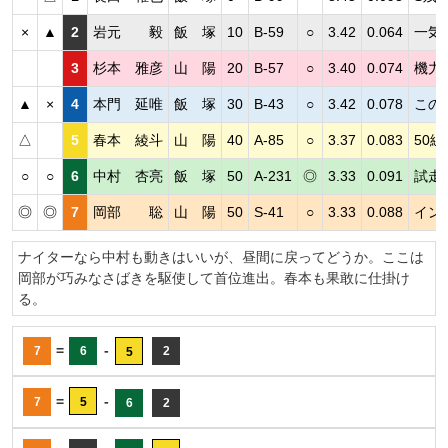
×
▲
2
岩元 毅
飯 塚
10
B-59
○
3.42
0.064
一気
3
杉本 雅彦
山 陽
20
B-57
○
3.40
0.074
機力
▲
×
4
本門 延唯
飯 塚
30
B-43
○
3.42
0.078
この
△
5
春本 綾斗
山 陽
40
A-85
○
3.37
0.083
50
○
○
6
中村 杏亮
飯 塚
50
A-231
◎
3.33
0.091
試走
◎
◎
7
岡部 聡
山 陽
50
S-41
○
3.33
0.088
イン
ナイターなら中村も動きはいいが、昼間に戻ってどうか。ここは
岡部が巧みなさばきを駆使して首位進出。春本も果敢に仕掛け
る。
=
-
7
6
2
5
=
-
7
5
6
2