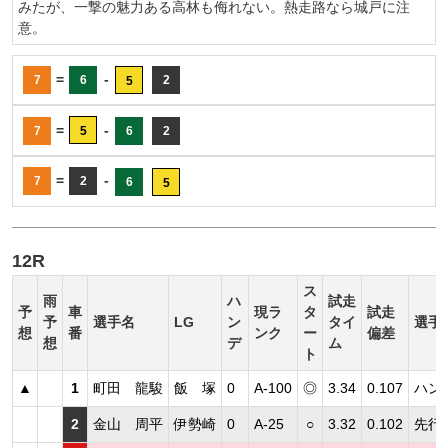
みたが、一撃の魅力ある高林も侮れない。熱走路なら城戸に注
意。
=
-
7
6
2
5
=
-
7
5
6
2
=
-
7
2
6
5
12R
ス
雨
ハ
試走
予
車
現ラ
タ
試走
予
選手名
LG
ン
タイ
選手
想
番
ンク
ー
偏差
想
デ
ム
ト
▲
1
町田 龍駿
飯 塚
0
A-100
◎
3.34
0.107
ハン
2
金山 周平
伊勢崎
0
A-25
○
3.32
0.102
先行