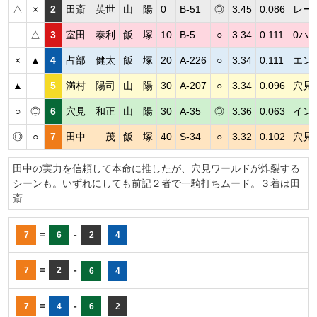
△
×
2
田斎 英世
山 陽
0
B-51
◎
3.45
0.086
レー
△
3
室田 泰利
飯 塚
10
B-5
○
3.34
0.111
0ハン
×
▲
4
占部 健太
飯 塚
20
A-226
○
3.34
0.111
エン
▲
5
満村 陽司
山 陽
30
A-207
○
3.34
0.096
穴見
○
◎
6
穴見 和正
山 陽
30
A-35
◎
3.36
0.063
イン
◎
○
7
田中 茂
飯 塚
40
S-34
○
3.32
0.102
穴見
田中の実力を信頼して本命に推したが、穴見ワールドが炸裂する
シーンも。いずれにしても前記２者で一騎打ちムード。３着は田
斎
=
-
7
6
2
4
=
-
7
2
6
4
=
-
7
4
6
2