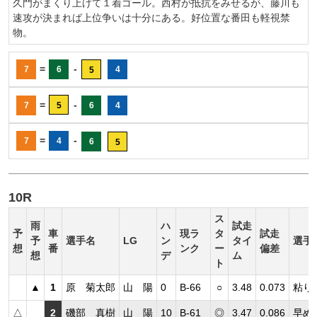
久門がまくり上げて１着ゴール。西村が抵抗をみせるが、藤川も
速攻が決まれば上位争いは十分にある。好位置な番田も軽視禁
物。
=
-
7
6
4
5
=
-
7
5
6
4
=
-
7
4
6
5
10R
ス
雨
ハ
試走
予
車
現ラ
タ
試走
予
選手名
LG
ン
タイ
選手
想
番
ンク
ー
偏差
想
デ
ム
ト
▲
1
原 菊太郎
山 陽
0
B-66
○
3.48
0.073
粘り
△
2
磯部 真樹
山 陽
10
B-61
◎
3.47
0.086
早め