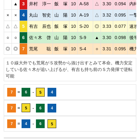
▲
3
井村 淳一
飯 塚
10
A-58
△
3.30
0.094
内枠
×
×
4
丸山 智史
山 陽
10
A-19
△
3.32
0.095
一撃
△
△
5
有吉 辰也
飯 塚
10
S-20
◎
3.33
0.077
速攻
○
○
6
佐々木 啓
山 陽
10
S-9
▲
3.30
0.098
後半
◎
◎
7
荒尾 聡
飯 塚
10
S-4
○
3.31
0.095
機力
１０線大外でも荒尾がＳ攻勢から抜け出すとみて本命。機力安定
している佐々木が追い上げるが、有吉も持ち前のＳ力発揮で逆転
可能
=
-
7
6
4
5
=
-
7
5
6
4
=
-
7
4
6
5