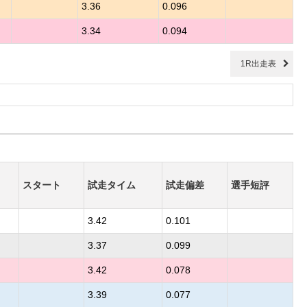
3.36
0.096
3.34
0.094
1R出走表
スタート
試走タイム
試走偏差
選手短評
3.42
0.101
3.37
0.099
3.42
0.078
3.39
0.077