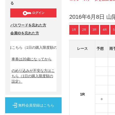
る
ログイン
2016年6月8日
パスワードを忘れた方
1R
2R
3R
4R
5
会員IDを忘れた方
はこちら（1日の購入限度額の設定）↓
レース
予想
雨
車券は20歳になってから
のめり込みが不安な方はこ
ちら
（1日の購入限度額の
設定）
1R
○
無料会員登録はこちら