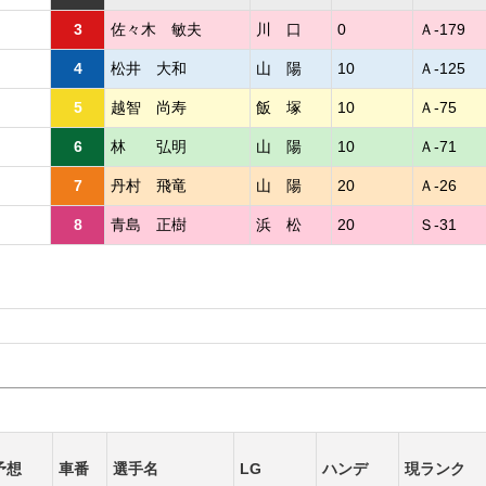
3
佐々木 敏夫
川 口
0
Ａ-179
4
松井 大和
山 陽
10
Ａ-125
5
越智 尚寿
飯 塚
10
Ａ-75
6
林 弘明
山 陽
10
Ａ-71
7
丹村 飛竜
山 陽
20
Ａ-26
8
青島 正樹
浜 松
20
Ｓ-31
予想
車番
選手名
LG
ハンデ
現ランク