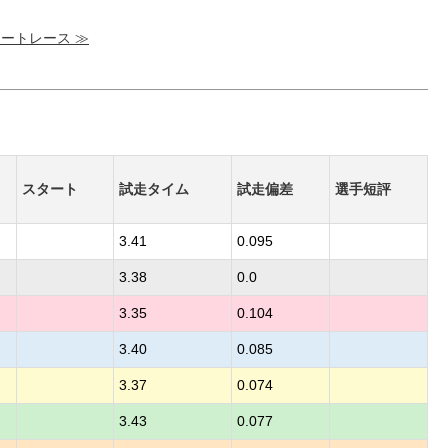
オートレース ≫
スタート
試走タイム
試走偏差
選手短評
3.41
0.095
3.38
0.0
3.35
0.104
3.40
0.085
3.37
0.074
3.43
0.077