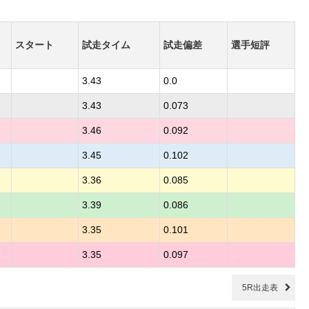
スタート
試走タイム
試走偏差
選手短評
3.43
0.0
3.43
0.073
3.46
0.092
3.45
0.102
3.36
0.085
3.39
0.086
3.35
0.101
3.35
0.097
5R出走表