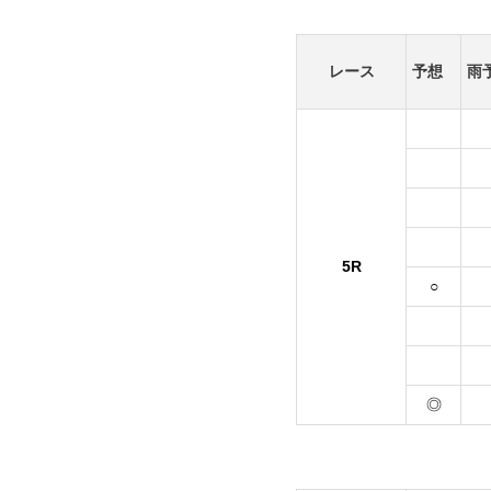
レース
予想
雨
5R
○
◎