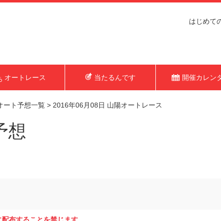
はじめて
オートレース
当たるんです
開催カレン
オート予想一覧
>
2016年06月08日 山陽オートレース
予想
に配布することを禁じます。