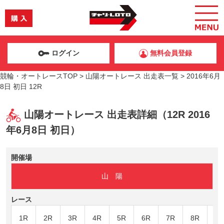
ログイン
無料会員登録
競輪・オートレースTOP
>
山陽オートレース 出走表一覧
>
2016年6月
8日 初日 12R
山陽オートレース 出走表詳細（12R 2016
年6月8日 初日）
開催場
山 陽
レース
1R
2R
3R
4R
5R
6R
7R
8R
9R