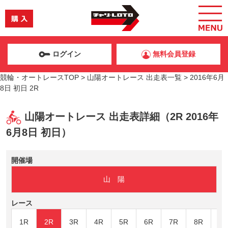
ログイン
無料会員登録
競輪・オートレースTOP
>
山陽オートレース 出走表一覧
>
2016年6月
8日 初日 2R
山陽オートレース 出走表詳細（2R 2016年
6月8日 初日）
開催場
山 陽
レース
1R
2R
3R
4R
5R
6R
7R
8R
9R