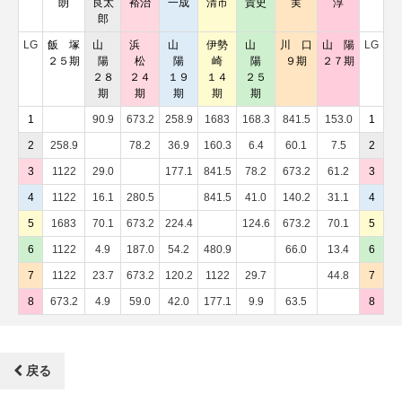
朗
良太
裕治
一成
清市
貴史
実
淳
郎
LG
飯 塚
山
浜
山
伊勢
山
川 口
山 陽
LG
２５期
陽
松
陽
崎
陽
９期
２７期
２８
２４
１９
１４
２５
期
期
期
期
期
1
90.9
673.2
258.9
1683
168.3
841.5
153.0
1
2
258.9
78.2
36.9
160.3
6.4
60.1
7.5
2
3
1122
29.0
177.1
841.5
78.2
673.2
61.2
3
4
1122
16.1
280.5
841.5
41.0
140.2
31.1
4
5
1683
70.1
673.2
224.4
124.6
673.2
70.1
5
6
1122
4.9
187.0
54.2
480.9
66.0
13.4
6
7
1122
23.7
673.2
120.2
1122
29.7
44.8
7
8
673.2
4.9
59.0
42.0
177.1
9.9
63.5
8
戻る