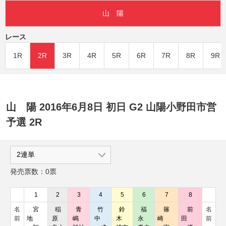
山 陽
レース
1R
2R
3R
4R
5R
6R
7R
8R
9R
山 陽 2016年6月8日 初日 G2 山陽小野田市営
予選 2R
発売票数：0票
1
2
3
4
5
6
7
8
名
宮
稲
青
竹
鈴
福
篠
前
名
前
地
原
嶋
中
木
永
崎
田
前