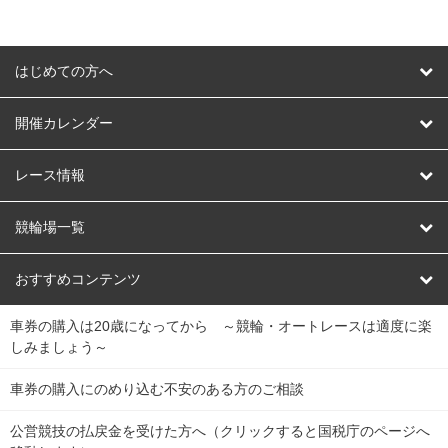
はじめての方へ
はじめての方へ
開催カレンダー
競輪
レース情報
オートレース
レース予想
競輪場一覧
競輪くじ
レース結果
北日本
函館競輪場
青森競輪場
いわき平競輪場
おすすめコンテンツ
車券の購入は20歳になってから ～競輪・オートレースは適度に楽
Dokanto!
キャリーオーバー一覧
関
競輪選手情報
弥彦競輪場
前橋競輪場
取手競輪場
宇都宮競輪場
しみましょう～
東
大宮競輪場
西武園競輪場
京王閣競輪場
立川競輪場
チャリロトプラザ
Perfecta Navi
車券の購入にのめり込む不安のある方のご相談
南
松戸競輪場
千葉競輪場
川崎競輪場
平塚競輪場
公営競技の払戻金を受けた方へ（クリックすると国税庁のページへ
netkeirin
関