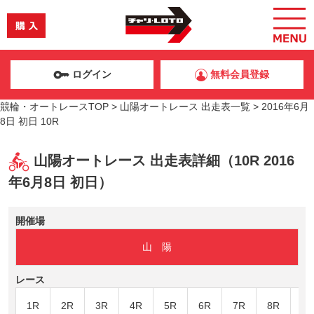
ログイン
無料会員登録
競輪・オートレースTOP
>
山陽オートレース 出走表一覧
>
2016年6月
8日 初日 10R
山陽オートレース 出走表詳細（10R 2016
年6月8日 初日）
開催場
山 陽
レース
1R
2R
3R
4R
5R
6R
7R
8R
9R