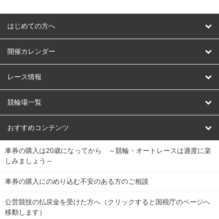
はじめての方へ
はじめての方へ
開催カレンダー
競輪
レース情報
オートレース
レース予想
競輪場一覧
競輪くじ
レース結果
北日本
函館競輪場
青森競輪場
いわき平競輪場
おすすめコンテンツ
車券の購入は20歳になってから ～競輪・オートレースは適度に楽
Dokanto!
キャリーオーバー一覧
関
競輪選手情報
弥彦競輪場
前橋競輪場
取手競輪場
宇都宮競輪場
しみましょう～
東
大宮競輪場
西武園競輪場
京王閣競輪場
立川競輪場
チャリロトプラザ
Perfecta Navi
車券の購入にのめり込む不安のある方のご相談
南
松戸競輪場
千葉競輪場
川崎競輪場
平塚競輪場
公営競技の払戻金を受けた方へ（クリックすると国税庁のページへ
netkeirin
関
移動します）
小田原競輪場
伊東競輪場
静岡競輪場
東