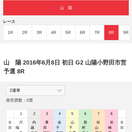
山 陽
レース
1R
2R
3R
4R
5R
6R
7R
8R
9R
山 陽 2016年6月8日 初日 G2 山陽小野田市営
予選 8R
発売票数：0票
1
2
3
4
5
6
7
8
名
川
内
番
金
山
新
松
岩
名
前
端
越
田
子
下
村
山
崎
前