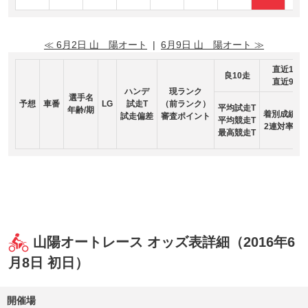
≪ 6月2日 山 陽オート
|
6月9日 山 陽オート ≫
直近10
良10走
直近90
ハンデ
現ランク
選手名
予想
車番
LG
試走T
（前ランク）
平均試走T
年齢/期
着別成績 
試走偏差
審査ポイント
平均競走T
2連対率 
最高競走T
山陽オートレース オッズ表詳細（2016年6
月8日 初日）
開催場