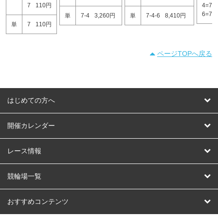
7
110円
4=7
6=7
単
7-4
3,260円
単
7-4-6
8,410円
単
7
110円
ページTOPへ戻る
はじめての方へ
はじめての方へ
開催カレンダー
競輪
レース情報
オートレース
レース予想
競輪場一覧
競輪くじ
レース結果
北日本
函館競輪場
青森競輪場
いわき平競輪場
おすすめコンテンツ