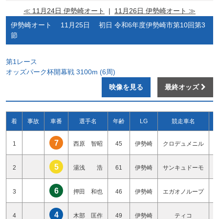
≪ 11月24日 伊勢崎オート
|
11月26日 伊勢崎オート ≫
伊勢崎オート 11月25日 初日 令和6年度伊勢崎市第10回第3
節
第1レース
オッズパーク杯開幕戦 3100m (6周)
映像を見る
最終オッズ
着
事故
車番
選手名
年齢
LG
競走車名
7
1
西原 智昭
45
伊勢崎
クロデュメニル
5
2
湯浅 浩
61
伊勢崎
サンキュドーモ
6
3
押田 和也
46
伊勢崎
エガオノループ
4
4
木部 匡作
49
伊勢崎
ティコ