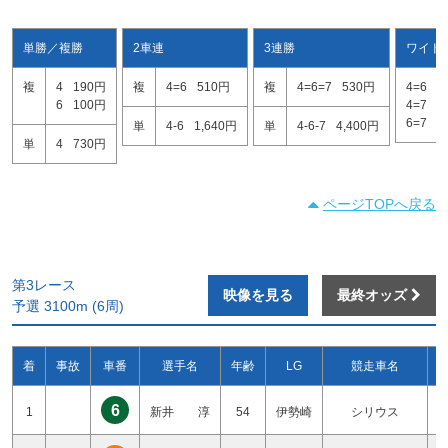
単勝／複勝
2車連
3連勝
ワイド
複
4
190円
複
4=6
510円
複
4=6=7
530円
4=6
2
6
100円
4=7
4
6=7
1
単
4-6
1,640円
単
4-6-7
4,400円
単
4
730円
ページTOPへ戻る
第3レース
映像を見る
最終オッズ
予選 3100m (6周)
着
事故
車番
選手名
年齢
LG
競走車名
6
1
新井 淳
54
伊勢崎
シリウス