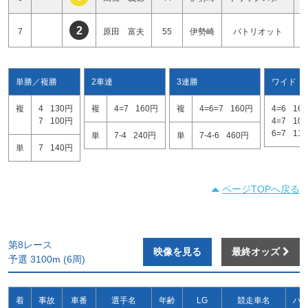
2
7
原田 富夫
55
伊勢崎
パトリオット
単勝／複勝
2車連
3連勝
ワイド
複
4
130円
複
4=7
160円
複
4=6=7
160円
4=6
16
7
100円
4=7
10
6=7
11
単
7-4
240円
単
7-4-6
460円
単
7
140円
ページTOPへ戻る
第8レース
映像を見る
最終オッズ
予選 3100m (6周)
着
事故
車番
選手名
年齢
LG
競走車名
ハ