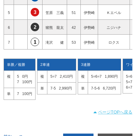
3
5
笠原 三義
51
伊勢崎
Ｋエベル
2
6
猪熊 龍太
42
伊勢崎
ニジハナ
1
7
滝沢 健
53
伊勢崎
ロクス
単勝／複勝
2車連
3連勝
ワイ
複
5
0円
複
5=7
2,410円
複
5=6=7
1,890円
5=6
7
100円
5=7
6=7
単
7-5
2,990円
単
7-5-6
6,720円
単
7
100円
ページTOPへ戻る