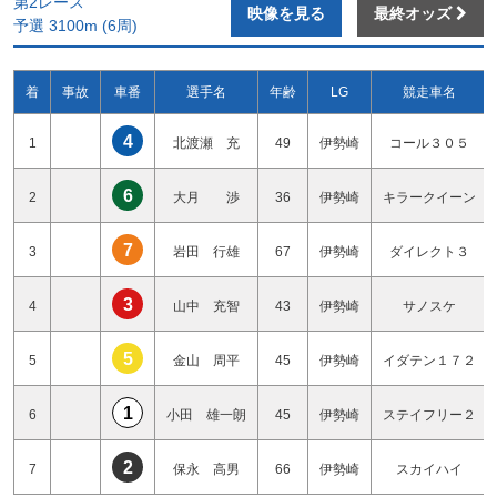
第2レース
映像を見る
最終オッズ
予選 3100m (6周)
着
事故
車番
選手名
年齢
LG
競走車名
4
1
北渡瀬 充
49
伊勢崎
コール３０５
6
2
大月 渉
36
伊勢崎
キラークイーン
7
3
岩田 行雄
67
伊勢崎
ダイレクト３
3
4
山中 充智
43
伊勢崎
サノスケ
5
5
金山 周平
45
伊勢崎
イダテン１７２
1
6
小田 雄一朗
45
伊勢崎
ステイフリー２
2
7
保永 高男
66
伊勢崎
スカイハイ