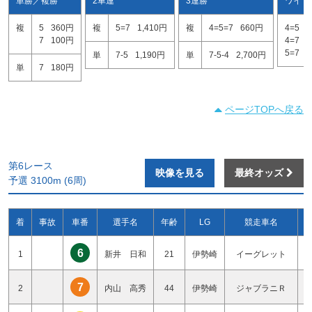
単勝／複勝
2車連
3連勝
ワイド
複
5
360円
複
5=7
1,410円
複
4=5=7
660円
4=5
7
100円
4=7
5=7
単
7-5
1,190円
単
7-5-4
2,700円
単
7
180円
ページTOPへ戻る
第6レース
映像を見る
最終オッズ
予選 3100m (6周)
着
事故
車番
選手名
年齢
LG
競走車名
6
1
新井 日和
21
伊勢崎
イーグレット
7
2
内山 高秀
44
伊勢崎
ジャブラニＲ