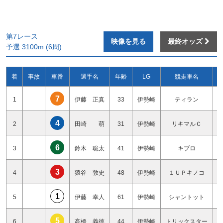
第7レース
映像を見る
最終オッズ
予選 3100m (6周)
着
事故
車番
選手名
年齢
LG
競走車名
7
1
伊藤 正真
33
伊勢崎
ティラン
4
2
田崎 萌
31
伊勢崎
リキマルＣ
6
3
鈴木 聡太
41
伊勢崎
キブロ
3
4
猿谷 敦史
48
伊勢崎
１ＵＰキノコ
1
5
伊藤 幸人
61
伊勢崎
シャントット
5
6
高橋 義徳
44
伊勢崎
トリックスター