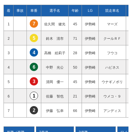
着
事故
車番
選手名
年齢
LG
競走車名
7
1
佐久間 健光
45
伊勢崎
マーズ
5
2
鈴木 清市
71
伊勢崎
クールＲＦ
4
3
高橋 絵莉子
28
伊勢崎
フウコ
6
4
中野 光公
50
伊勢崎
ハピネス
3
5
清岡 優一
45
伊勢崎
ウナギノボリ
1
6
佐藤 智也
21
伊勢崎
ウメコ・９
2
7
伊藤 弘幸
66
伊勢崎
アンディス