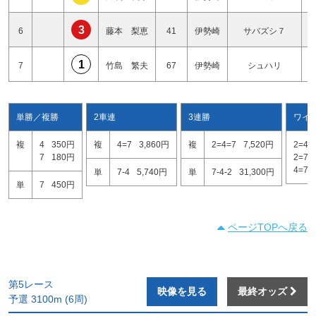
3
6
藤本 梨恵
41
伊勢崎
サバズシ７
1
7
竹島 繁夫
67
伊勢崎
シュハリ
単勝／複勝
2車連
3連勝
ワイ
複
4
350円
複
4=7
3,860円
複
2=4=7
7,520円
2=4
7
180円
2=7
4=7
単
7-4
5,740円
単
7-4-2
31,300円
単
7
450円
ページTOPへ戻る
第5レース
映像を見る
最終オッズ
予選 3100m (6周)