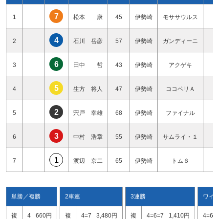
7
1
松本 康
45
伊勢崎
モササウルス
4
4
2
石川 岳彦
57
伊勢崎
ガンディーニ
1
6
3
田中 哲
43
伊勢崎
アクゲキ
3
5
4
生方 将人
47
伊勢崎
ココペリＡ
2
2
5
宍戸 幸雄
68
伊勢崎
ファイナル
0
3
6
中村 浩章
55
伊勢崎
サムライ・１
1
1
7
渡辺 京二
65
伊勢崎
トム６
0
単勝／複勝
2車連
3連勝
ワイ
複
4
660円
複
4=7
3,480円
複
4=6=7
1,410円
4=6