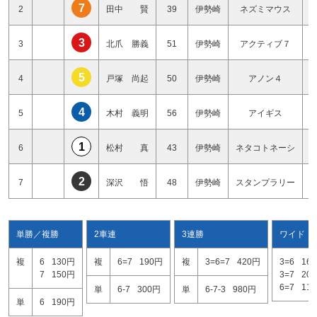
7
2
田中 賢
39
伊勢崎
ネズミマウス
3
3
北爪 勝義
51
伊勢崎
アクティブ７
5
4
戸塚 尚起
50
伊勢崎
アノン４
4
5
木村 義明
56
伊勢崎
アイギス
1
6
松村 真
43
伊勢崎
ネタコトネーシ
2
7
深沢 悟
48
伊勢崎
スタンプラリー
単勝／複勝
2車連
3連勝
ワイド
複
6
130円
複
6=7
190円
複
3=6=7
420円
3=6
16
7
150円
3=7
20
6=7
11
単
6-7
300円
単
6-7-3
980円
単
6
190円