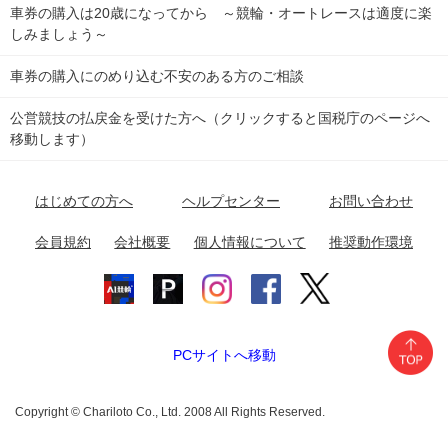
車券の購入は20歳になってから ～競輪・オートレースは適度に楽
Dokanto!
キャリーオーバー一覧
関
競輪選手情報
弥彦競輪場
前橋競輪場
取手競輪場
宇都宮競輪場
しみましょう～
東
大宮競輪場
西武園競輪場
京王閣競輪場
立川競輪場
チャリロトプラザ
Perfecta Navi
車券の購入にのめり込む不安のある方のご相談
南
松戸競輪場
千葉競輪場
川崎競輪場
平塚競輪場
公営競技の払戻金を受けた方へ（クリックすると国税庁のページへ
netkeirin
関
移動します）
小田原競輪場
伊東競輪場
静岡競輪場
東
ケイリンガル
中
名古屋競輪場
岐阜競輪場
大垣競輪場
豊橋競輪場
はじめての方へ
ヘルプセンター
お問い合わせ
部
チャリレンジャー
富山競輪場
松阪競輪場
四日市競輪場
会員規約
会社概要
個人情報について
推奨動作環境
競輪場情報
近
福井競輪場
奈良競輪場
向日町競輪場
和歌山競輪場
畿
岸和田競輪場
オートレース場情報
PCサイトへ移動
中国
玉野競輪場
広島競輪場
防府競輪場
Copyright © Chariloto Co., Ltd. 2008 All Rights Reserved.
四国
高松競輪場
小松島競輪場
高知競輪場
松山競輪場