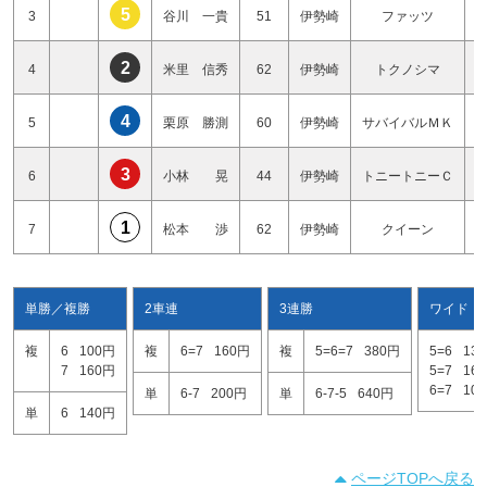
5
3
谷川 一貴
51
伊勢崎
ファッツ
2
4
米里 信秀
62
伊勢崎
トクノシマ
4
5
栗原 勝測
60
伊勢崎
サバイバルＭＫ
3
6
小林 晃
44
伊勢崎
トニートニーＣ
1
7
松本 渉
62
伊勢崎
クイーン
単勝／複勝
2車連
3連勝
ワイド
複
6
100円
複
6=7
160円
複
5=6=7
380円
5=6
13
7
160円
5=7
16
6=7
10
単
6-7
200円
単
6-7-5
640円
単
6
140円
ページTOPへ戻る