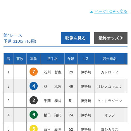
ページTOPへ戻る
第4レース
映像を見る
最終オッズ
予選 3100m (6周)
着
事故
車番
選手名
年齢
LG
競走車名
7
1
石川 哲也
29
伊勢崎
ガドロ・Ｒ
4
2
林 稔哲
49
伊勢崎
オレノコキュウ
2
3
千葉 泰将
51
伊勢崎
Ｙ・ドラグーン
6
4
横田 翔紀
24
伊勢崎
オラフ
5
5
白次 義孝
52
伊勢崎
ヨシカラス