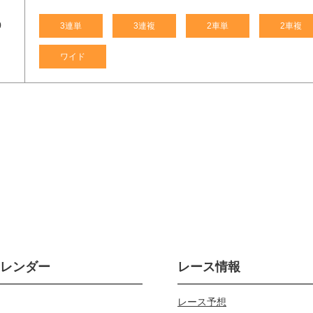
0
3連単
3連複
2車単
2車複
ワイド
カレンダー
レース情報
レース予想