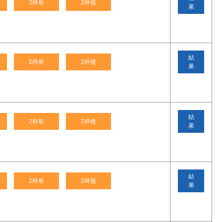
2枠単
2枠複
果
結
2枠単
2枠複
果
結
2枠単
2枠複
果
結
2枠単
2枠複
果