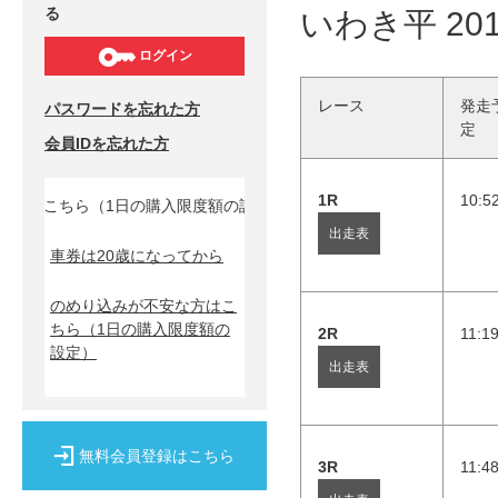
る
いわき平 20
ログイン
レース
発走
パスワードを忘れた方
定
会員IDを忘れた方
1R
10:5
こちら（1日の購入限度額の設定）↓
出走表
車券は20歳になってから
のめり込みが不安な方はこ
ちら
（1日の購入限度額の
2R
11:1
設定）
出走表
無料会員登録はこちら
3R
11:4