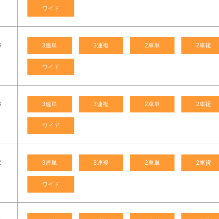
ワイド
8
3連単
3連複
2車単
2車複
ワイド
8
3連単
3連複
2車単
2車複
ワイド
2
3連単
3連複
2車単
2車複
ワイド