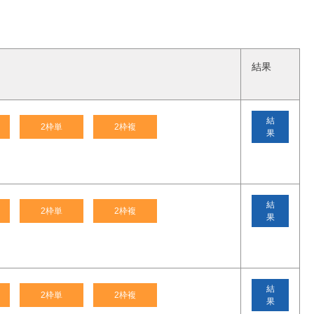
結果
結
2枠単
2枠複
果
結
2枠単
2枠複
果
結
2枠単
2枠複
果