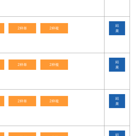
結
2枠単
2枠複
果
結
2枠単
2枠複
果
結
2枠単
2枠複
果
結