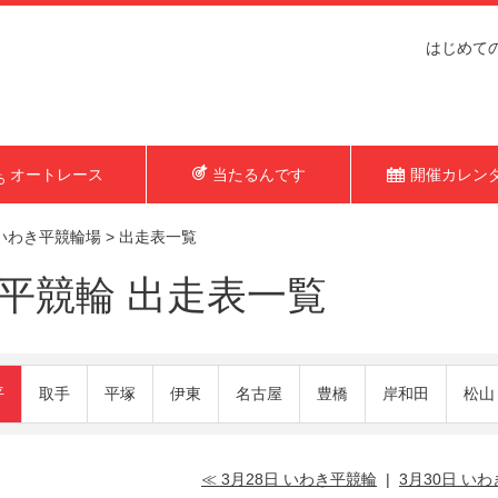
はじめて
オートレース
当たるんです
開催カレン
いわき平競輪場
>
出走表一覧
平競輪 出走表一覧
平
取手
平塚
伊東
名古屋
豊橋
岸和田
松山
≪ 3月28日 いわき平競輪
|
3月30日 い