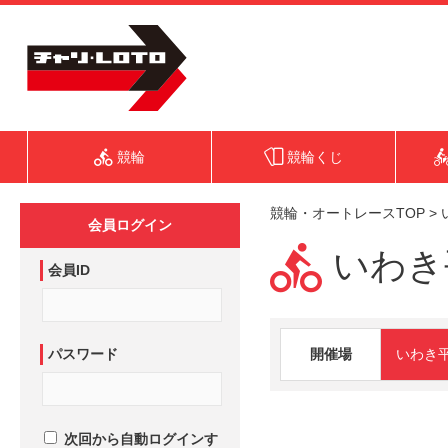
競輪
競輪くじ
競輪・オートレースTOP
>
会員ログイン
いわき
会員ID
パスワード
開催場
いわき
次回から自動ログインす