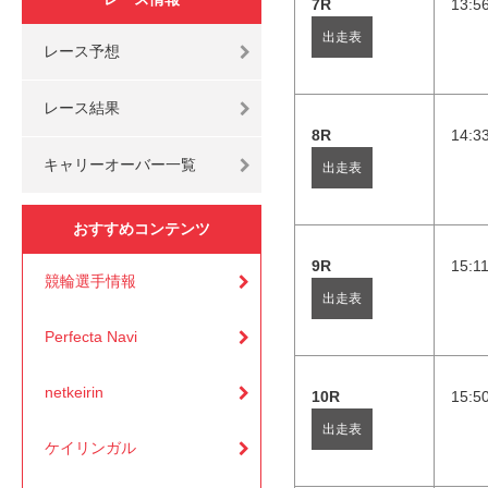
7R
13:5
出走表
レース予想
レース結果
8R
14:3
キャリーオーバー一覧
出走表
おすすめコンテンツ
9R
15:1
競輪選手情報
出走表
Perfecta Navi
netkeirin
10R
15:5
出走表
ケイリンガル