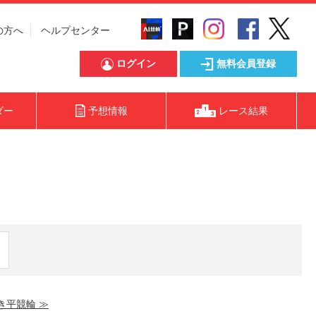
の方へ
ヘルプセンター
ログイン
無料会員登録
ダー
予想情報
レース結果
わき平競輪 ≫