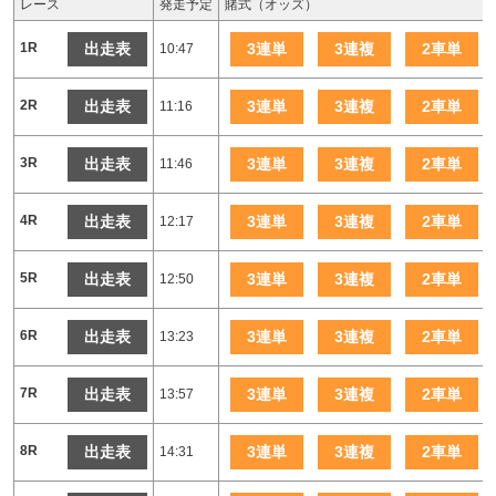
レース
発走予定
賭式（オッズ）
出走表
3連単
3連複
2車単
1R
10:47
出走表
3連単
3連複
2車単
2R
11:16
出走表
3連単
3連複
2車単
3R
11:46
出走表
3連単
3連複
2車単
4R
12:17
出走表
3連単
3連複
2車単
5R
12:50
出走表
3連単
3連複
2車単
6R
13:23
出走表
3連単
3連複
2車単
7R
13:57
出走表
3連単
3連複
2車単
8R
14:31