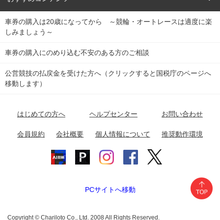
車券の購入は20歳になってから ～競輪・オートレースは適度に楽
Dokanto!
キャリーオーバー一覧
関
競輪選手情報
弥彦競輪場
前橋競輪場
取手競輪場
宇都宮競輪場
しみましょう～
東
大宮競輪場
西武園競輪場
京王閣競輪場
立川競輪場
チャリロトプラザ
Perfecta Navi
車券の購入にのめり込む不安のある方のご相談
南
松戸競輪場
千葉競輪場
川崎競輪場
平塚競輪場
公営競技の払戻金を受けた方へ（クリックすると国税庁のページへ
netkeirin
関
移動します）
小田原競輪場
伊東競輪場
静岡競輪場
東
ケイリンガル
中
名古屋競輪場
岐阜競輪場
大垣競輪場
豊橋競輪場
はじめての方へ
ヘルプセンター
お問い合わせ
部
チャリレンジャー
富山競輪場
松阪競輪場
四日市競輪場
会員規約
会社概要
個人情報について
推奨動作環境
競輪場情報
近
福井競輪場
奈良競輪場
向日町競輪場
和歌山競輪場
畿
岸和田競輪場
オートレース場情報
PCサイトへ移動
中国
玉野競輪場
広島競輪場
防府競輪場
Copyright © Chariloto Co., Ltd. 2008 All Rights Reserved.