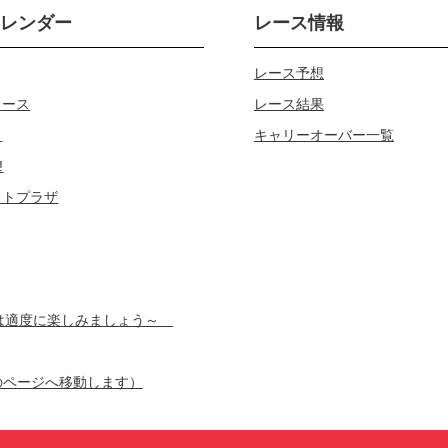
カレンダー
レース情報
レース予想
レース
レース結果
じ
キャリーオーバー一覧
!
ロトプラザ
スは適度に楽しみましょう～
のページへ移動します）