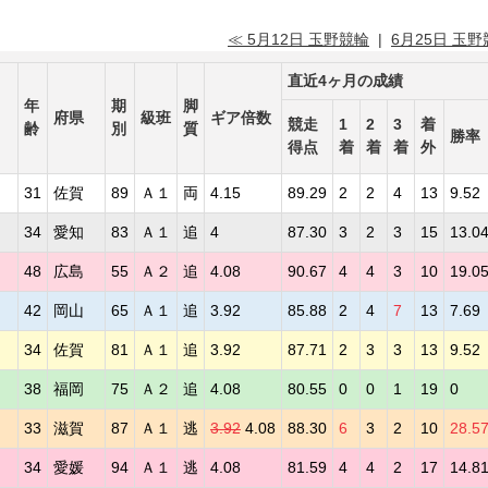
≪ 5月12日 玉野競輪
|
6月25日 玉野
直近4ヶ月の成績
年
期
脚
府県
級班
ギア倍数
競走
1
2
3
着
齢
別
質
勝率
得点
着
着
着
外
宏
31
佐賀
89
Ａ１
両
4.15
89.29
2
2
4
13
9.52
平
34
愛知
83
Ａ１
追
4
87.30
3
2
3
15
13.0
吾
48
広島
55
Ａ２
追
4.08
90.67
4
4
3
10
19.0
昌
42
岡山
65
Ａ１
追
3.92
85.88
2
4
7
13
7.69
輝
34
佐賀
81
Ａ１
追
3.92
87.71
2
3
3
13
9.52
史
38
福岡
75
Ａ２
追
4.08
80.55
0
0
1
19
0
幸
33
滋賀
87
Ａ１
逃
3.92
4.08
88.30
6
3
2
10
28.5
生
34
愛媛
94
Ａ１
逃
4.08
81.59
4
4
2
17
14.8