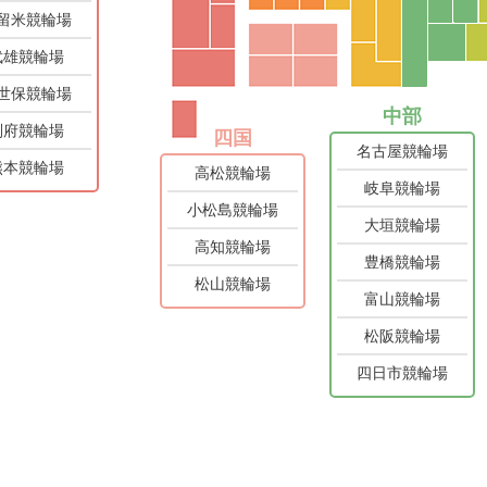
留米競輪場
武雄競輪場
世保競輪場
中部
別府競輪場
四国
名古屋競輪場
熊本競輪場
高松競輪場
岐阜競輪場
小松島競輪場
大垣競輪場
高知競輪場
豊橋競輪場
松山競輪場
富山競輪場
松阪競輪場
四日市競輪場