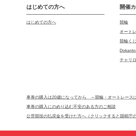
はじめての方へ
開催
はじめての方へ
競輪
オート
競輪く
Dokanto
チャリ
車券の購入は20歳になってから ～競輪・オートレー
車券の購入にのめり込む不安のある方のご相談
公営競技の払戻金を受けた方へ（クリックすると国税庁