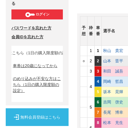
る
ログイン
予
枠
車
パスワードを忘れた方
選手名
想
番
番
会員IDを忘れた方
1
1
秋山 貴
はこちら（1日の購入限度額の設定）↓
○
2
2
山本 晋
車券は20歳になってから
3
3
和田 誠
のめり込みが不安な方はこ
4
岡崎 哲
ちら
（1日の購入限度額の
4
設定）
5
坂本 晃
6
吉岡 啓
5
7
長尾 博
無料会員登録はこちら
8
松本 充
6