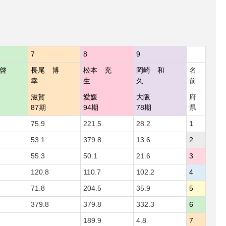
7
8
9
啓
長尾 博
松本 充
岡崎 和
名
幸
生
久
前
滋賀
愛媛
大阪
府
87期
94期
78期
県
75.9
221.5
28.2
1
53.1
379.8
13.6
2
55.3
50.1
21.6
3
120.8
110.7
102.2
4
71.8
204.5
35.9
5
379.8
379.8
332.3
6
189.9
4.8
7