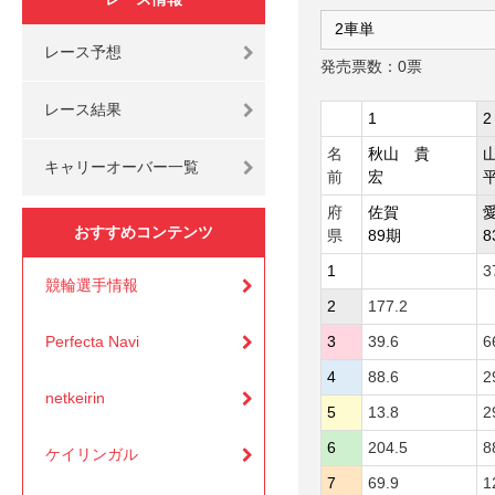
レース予想
発売票数：0票
レース結果
1
2
名
秋山 貴
キャリーオーバー一覧
前
宏
府
佐賀
おすすめコンテンツ
県
89期
8
1
3
競輪選手情報
2
177.2
Perfecta Navi
3
39.6
6
4
88.6
2
netkeirin
5
13.8
2
6
204.5
8
ケイリンガル
7
69.9
1