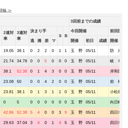
競輪 ≫
3回前までの成績
決まり手
今回開催
前回開催
2連対
3連対
S
B
率
率
逃
捲
差
マ
開催
初日
成績
開催
19.05
38.1
0
2
2
0
1
1
玉 野
05/11
防 府
0
4
21.74
34.78
0
0
5
0
0
0
玉 野
05/11
岐 阜
0
5
38.1
52.38
0
1
4
3
0
0
玉 野
05/11
岸和田
0
23.08
50
0
0
4
2
0
0
玉 野
05/11
前 橋
0
23.81
38.1
0
1
3
1
1
0
玉 野
05/11
小松島
0
0
5
0
0
0
0
0
0
玉 野
05/11
向日町
0
7
42.86
52.38
5
4
0
0
3
9
玉 野
05/11
四日市
0
1
29.63
37.04
3
4
0
1
4
5
玉 野
05/11
四日市
0