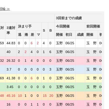
競輪 ≫
3回前までの成績
決まり手
今回開催
前回開催
連対
3連対
S
B
率
逃
捲
差
マ
開催
初日
成績
開催
初日
.59
44.83
0
0
6
2
4
0
玉野
06/25
玉 野
06/25
40
2
2
4
0
1
6
玉野
06/25
玉 野
06/25
.32
26.32
0
1
4
0
0
0
玉野
06/25
玉 野
06/25
3.7
0
0
0
0
0
3
玉野
06/25
玉 野
06/25
.69
41.38
0
0
6
0
1
0
玉野
06/25
玉 野
06/25
3.45
0
0
0
0
0
0
玉野
06/25
玉 野
06/25
.48
45.16
10
1
0
0
15
20
玉野
06/25
玉 野
06/25
16
0
0
1
1
0
0
玉野
06/25
玉 野
06/25