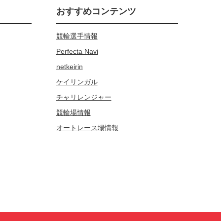
おすすめコンテンツ
競輪選手情報
Perfecta Navi
netkeirin
ケイリンガル
チャリレンジャー
競輪場情報
オートレース場情報