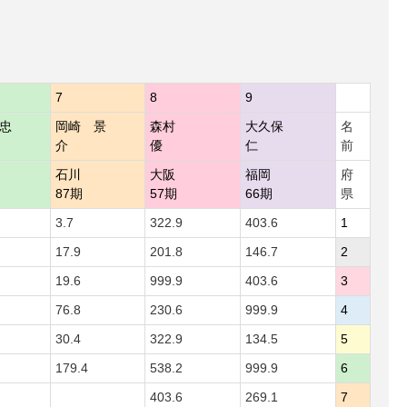
7
8
9
忠
岡崎 景
森村
大久保
名
介
優
仁
前
石川
大阪
福岡
府
87期
57期
66期
県
3.7
322.9
403.6
1
17.9
201.8
146.7
2
19.6
999.9
403.6
3
76.8
230.6
999.9
4
30.4
322.9
134.5
5
179.4
538.2
999.9
6
403.6
269.1
7