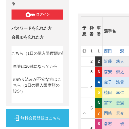
る
ログイン
予
枠
車
パスワードを忘れた方
選手名
想
番
番
会員IDを忘れた方
◎
1
1
西田 
はこちら（1日の購入限度額の設定）↓
2
2
近藤 悠
車券は20歳になってから
3
3
森安 崇
のめり込みが不安な方はこ
4
金子 浩
ちら
（1日の購入限度額の
4
設定）
5
植田 幸
6
宮下 忠
5
○
7
岡崎 景
無料会員登録はこちら
8
森村 
6