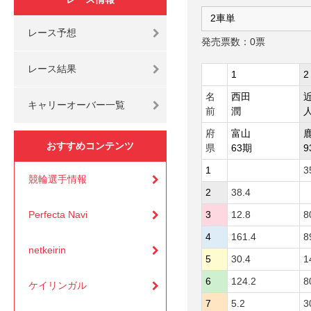
レース予想
発売票数：0票
レース結果
1
2
名
西田
キャリーオーバー一覧
前
潤
府
富山
おすすめコンテンツ
県
63期
9
1
3
競輪選手情報
2
38.4
Perfecta Navi
3
12.8
8
4
161.4
8
netkeirin
5
30.4
1
6
124.2
8
ケイリンガル
7
5.2
3