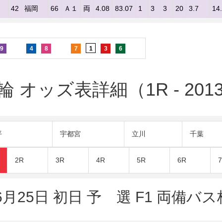
仁
42
福岡
66
Ａ１
両
4.08
83.07
1
3
3
20
3.7
14
9
4
8
7
1
3
6
 オッズ表詳細（1R - 201
平
宇都宮
立川
千葉
2R
3R
4R
5R
6R
年6月25日 初日 予 選 F1 両備バ