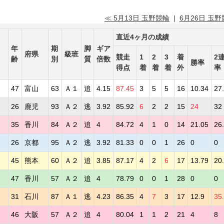
≪ 5月13日 玉野競輪
|
6月26日 玉野
直近4ヶ月の成績
年
期
脚
ギア
府県
級班
競走
1
2
3
着
2
齢
別
質
倍数
勝率
得点
着
着
着
外
率
潤
47
富山
63
Ａ１
追
4.15
87.45
3
5
5
16
10.34
27
人
26
鹿児
93
Ａ２
逃
3.92
85.92
6
2
2
15
24
32
之
35
香川
84
Ａ２
追
4
84.72
4
1
0
14
21.05
26
貴
26
京都
95
Ａ２
逃
3.92
81.33
0
0
1
26
0
0
仁
45
熊本
60
Ａ２
追
3.85
87.17
4
2
6
17
13.79
20
憲
47
香川
57
Ａ２
追
4
78.79
0
0
1
28
0
0
介
31
石川
87
Ａ１
逃
4.23
86.35
4
7
3
17
12.9
35
優
46
大阪
57
Ａ２
追
4
80.04
1
1
2
21
4
8