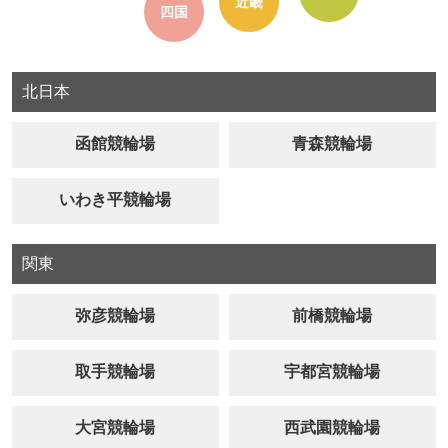
近畿
四国
北日本
函館競輪場
青森競輪場
いわき平競輪場
関東
弥彦競輪場
前橋競輪場
取手競輪場
宇都宮競輪場
大宮競輪場
西武園競輪場