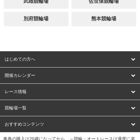
武雄競輪場
佐世保競輪場
別府競輪場
熊本競輪場
はじめての方へ
はじめての方へ
開催カレンダー
競輪
レース情報
オートレース
レース予想
競輪場一覧
競輪くじ
レース結果
北日本
函館競輪場
青森競輪場
いわき平競輪場
おすすめコンテンツ
車券の購入は20歳になってから ～競輪・オートレースは適度に楽