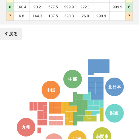
6
160.4
90.2
577.5
999.9
222.1
999.9
6
7
6.8
144.3
137.5
320.8
26.0
999.9
7
戻る
中部
北日本
中国
関東
九州
南関東