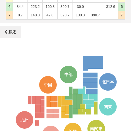
6
84.4
223.2
100.8
390.7
30.0
312.6
6
7
8.7
148.8
42.8
390.7
100.8
390.7
7
戻る
中部
北日本
中国
関東
九州
南関東