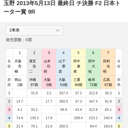
玉野 2013年5月13日 最終日 チ決勝 F2 日本ト
ーター賞 9R
発売票数：0票
1
2
3
4
5
6
7
名
月森
屋宜
山本
山下
田中
田中
田村
名
前
亮
浩
巨
豊
康
大
光
前
輔
二
樹
彦
典
祐
昭
府
岡山
沖縄
大阪
大阪
三重
岐阜
広島
府
県
1期
97期
0期
54期
80期
72期
67期
県
1
32.9
3.2
347.3
37.2
312.6
30.3
1
2
14.7
17.7
260.5
47.3
347.3
91.9
2
3
4.1
33.2
56.8
43.4
312.6
65.1
3
4
74.4
130.2
17.9
208.4
223.2
240.4
4
5
21.4
78.1
21.8
260.5
84.4
183.8
5