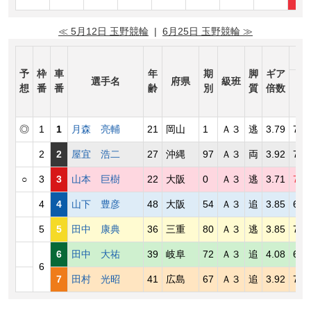
≪ 5月12日 玉野競輪
|
6月25日 玉野競輪 ≫
予
枠
車
年
期
脚
ギア
選手名
府県
級班
競
想
番
番
齢
別
質
倍数
得
◎
1
1
月森 亮輔
21
岡山
1
Ａ３
逃
3.79
76.
2
2
屋宜 浩二
27
沖縄
97
Ａ３
両
3.92
73.
○
3
3
山本 巨樹
22
大阪
0
Ａ３
逃
3.71
77.
4
4
山下 豊彦
48
大阪
54
Ａ３
追
3.85
67.
5
5
田中 康典
36
三重
80
Ａ３
逃
3.85
71.
6
田中 大祐
39
岐阜
72
Ａ３
追
4.08
65.
6
7
田村 光昭
41
広島
67
Ａ３
追
3.92
70.