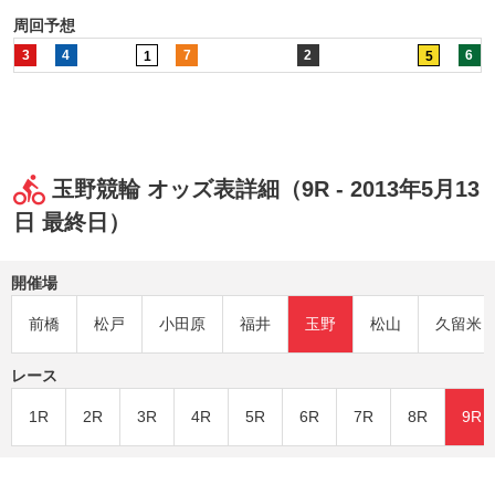
周回予想
3
4
7
2
6
1
5
玉野競輪 オッズ表詳細（9R - 2013年5月13
日 最終日）
開催場
前橋
松戸
小田原
福井
玉野
松山
久留米
レース
1R
2R
3R
4R
5R
6R
7R
8R
9R