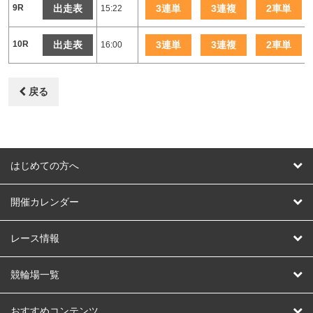
出走表
3連単
3連複
2車単
9R
15:22
出走表
3連単
3連複
2車単
10R
16:00
戻る
はじめての方へ
はじめての方へ
開催カレンダー
競輪
レース情報
オートレース
レース予想
競輪場一覧
競輪くじ
レース結果
北日本
函館競輪場
青森競輪場
いわき平競輪場
おすすめコンテンツ