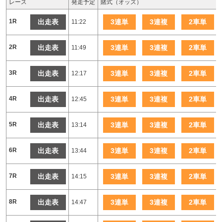
レース
発走予定
賭式（オッズ）
出走表
3連単
3連複
2車単
1R
11:22
出走表
3連単
3連複
2車単
2R
11:49
出走表
3連単
3連複
2車単
3R
12:17
出走表
3連単
3連複
2車単
4R
12:45
出走表
3連単
3連複
2車単
5R
13:14
出走表
3連単
3連複
2車単
6R
13:44
出走表
3連単
3連複
2車単
7R
14:15
出走表
3連単
3連複
2車単
8R
14:47