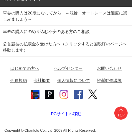
車券の購入は20歳になってから ～競輪・オートレースは適度に楽
Dokanto!
キャリーオーバー一覧
関
競輪選手情報
弥彦競輪場
前橋競輪場
取手競輪場
宇都宮競輪場
しみましょう～
東
大宮競輪場
西武園競輪場
京王閣競輪場
立川競輪場
チャリロトプラザ
Perfecta Navi
車券の購入にのめり込む不安のある方のご相談
南
松戸競輪場
千葉競輪場
川崎競輪場
平塚競輪場
公営競技の払戻金を受けた方へ（クリックすると国税庁のページへ
netkeirin
関
移動します）
小田原競輪場
伊東競輪場
静岡競輪場
東
ケイリンガル
中
名古屋競輪場
岐阜競輪場
大垣競輪場
豊橋競輪場
はじめての方へ
ヘルプセンター
お問い合わせ
部
チャリレンジャー
富山競輪場
松阪競輪場
四日市競輪場
会員規約
会社概要
個人情報について
推奨動作環境
競輪場情報
近
福井競輪場
奈良競輪場
向日町競輪場
和歌山競輪場
畿
岸和田競輪場
オートレース場情報
PCサイトへ移動
中国
玉野競輪場
広島競輪場
防府競輪場
Copyright © Chariloto Co., Ltd. 2008 All Rights Reserved.