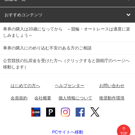
競輪くじ
レース結果
北日本
函館競輪場
青森競輪場
いわき平競輪場
おすすめコンテンツ
車券の購入は20歳になってから ～競輪・オートレースは適度に楽
Dokanto!
キャリーオーバー一覧
関
競輪選手情報
弥彦競輪場
前橋競輪場
取手競輪場
宇都宮競輪場
しみましょう～
東
大宮競輪場
西武園競輪場
京王閣競輪場
立川競輪場
チャリロトプラザ
Perfecta Navi
車券の購入にのめり込む不安のある方のご相談
南
松戸競輪場
千葉競輪場
川崎競輪場
平塚競輪場
公営競技の払戻金を受けた方へ（クリックすると国税庁のページへ
netkeirin
関
移動します）
小田原競輪場
伊東競輪場
静岡競輪場
東
ケイリンガル
中
名古屋競輪場
岐阜競輪場
大垣競輪場
豊橋競輪場
はじめての方へ
ヘルプセンター
お問い合わせ
部
チャリレンジャー
富山競輪場
松阪競輪場
四日市競輪場
会員規約
会社概要
個人情報について
推奨動作環境
競輪場情報
近
福井競輪場
奈良競輪場
向日町競輪場
和歌山競輪場
畿
岸和田競輪場
オートレース場情報
PCサイトへ移動