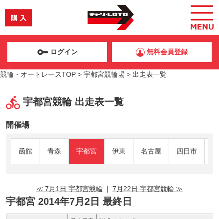
ログイン
無料会員登録
競輪・オートレースTOP
>
宇都宮競輪場
>
出走表一覧
宇都宮競輪 出走表一覧
開催場
函館
青森
宇都宮
伊東
名古屋
四日市
岸
≪ 7月1日 宇都宮競輪
|
7月22日 宇都宮競輪 ≫
宇都宮 2014年7月2日 最終日