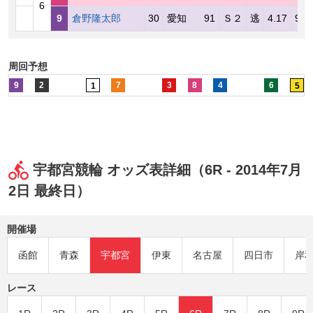
6
9
倉野隆太郎
30
愛知
91
Ｓ２
逃
4.17
96.
周回予想
9
2
7
3
8
4
6
1
5
宇都宮競輪 オッズ表詳細（6R - 2014年7月
2日 最終日）
開催場
函館
青森
宇都宮
伊東
名古屋
四日市
岸
レース