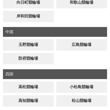
向日町競輪場
和歌山競輪場
岸和田競輪場
中国
玉野競輪場
広島競輪場
防府競輪場
四国
高松競輪場
小松島競輪場
高知競輪場
松山競輪場