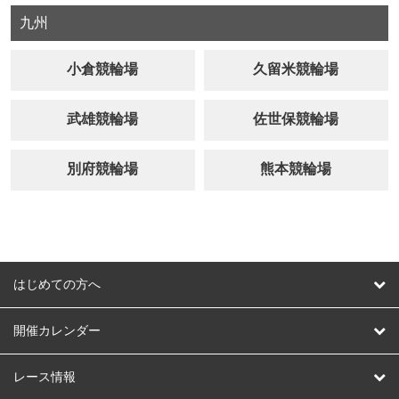
九州
小倉競輪場
久留米競輪場
武雄競輪場
佐世保競輪場
別府競輪場
熊本競輪場
はじめての方へ
はじめての方へ
開催カレンダー
競輪
レース情報