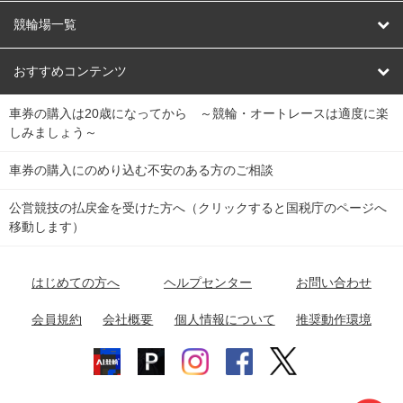
オートレース
レース予想
競輪場一覧
競輪くじ
レース結果
北日本
函館競輪場
青森競輪場
いわき平競輪場
おすすめコンテンツ
車券の購入は20歳になってから ～競輪・オートレースは適度に楽
Dokanto!
キャリーオーバー一覧
関
競輪選手情報
弥彦競輪場
前橋競輪場
取手競輪場
宇都宮競輪場
しみましょう～
東
大宮競輪場
西武園競輪場
京王閣競輪場
立川競輪場
チャリロトプラザ
Perfecta Navi
車券の購入にのめり込む不安のある方のご相談
南
松戸競輪場
千葉競輪場
川崎競輪場
平塚競輪場
公営競技の払戻金を受けた方へ（クリックすると国税庁のページへ
netkeirin
関
移動します）
小田原競輪場
伊東競輪場
静岡競輪場
東
ケイリンガル
中
名古屋競輪場
岐阜競輪場
大垣競輪場
豊橋競輪場
はじめての方へ
ヘルプセンター
お問い合わせ
部
チャリレンジャー
富山競輪場
松阪競輪場
四日市競輪場
会員規約
会社概要
個人情報について
推奨動作環境
競輪場情報
近
福井競輪場
奈良競輪場
向日町競輪場
和歌山競輪場
畿
岸和田競輪場
オートレース場情報