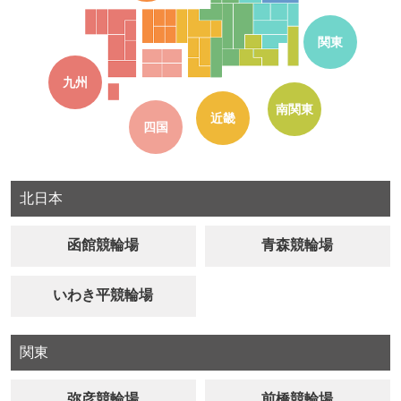
関東
九州
南関東
近畿
四国
北日本
函館競輪場
青森競輪場
いわき平競輪場
関東
弥彦競輪場
前橋競輪場