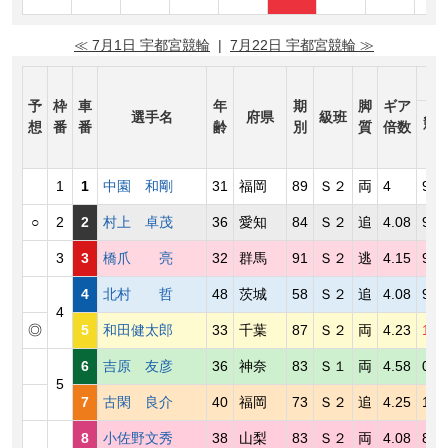
≪ 7月1日 宇都宮競輪
|
7月22日 宇都宮競輪 ≫
予
枠
車
年
期
脚
ギア
選手名
府県
級班
競
想
番
番
齢
別
質
倍数
1
1
中園 和剛
31
福岡
89
Ｓ２
両
4
94.
○
2
2
村上 卓茂
36
愛知
84
Ｓ２
追
4.08
94.
3
3
橋爪 亮
32
群馬
91
Ｓ２
逃
4.15
93.
4
北村 哲
48
茨城
58
Ｓ２
追
4.08
90.
4
◎
5
和田健太郎
33
千葉
87
Ｓ２
両
4.23
104
6
吉原 友彦
36
神奈
83
Ｓ１
両
4.58
0.0
5
7
古閑 良介
40
福岡
73
Ｓ２
追
4.25
103
8
小佐野文秀
38
山梨
83
Ｓ２
両
4.08
85.