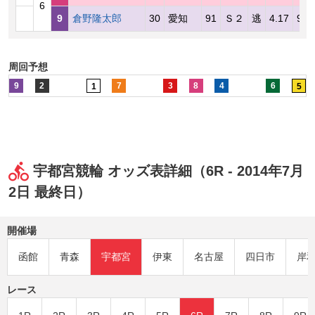
6
9
倉野隆太郎
30
愛知
91
Ｓ２
逃
4.17
96.
周回予想
9
2
7
3
8
4
6
1
5
宇都宮競輪 オッズ表詳細（6R - 2014年7月
2日 最終日）
開催場
函館
青森
宇都宮
伊東
名古屋
四日市
岸
レース