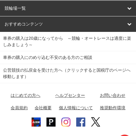
オートレース
レース予想
競輪場一覧
競輪くじ
レース結果
北日本
函館競輪場
青森競輪場
いわき平競輪場
おすすめコンテンツ
車券の購入は20歳になってから ～競輪・オートレースは適度に楽
Dokanto!
キャリーオーバー一覧
関
競輪選手情報
弥彦競輪場
前橋競輪場
取手競輪場
宇都宮競輪場
しみましょう～
東
大宮競輪場
西武園競輪場
京王閣競輪場
立川競輪場
チャリロトプラザ
Perfecta Navi
車券の購入にのめり込む不安のある方のご相談
南
松戸競輪場
千葉競輪場
川崎競輪場
平塚競輪場
公営競技の払戻金を受けた方へ（クリックすると国税庁のページへ
netkeirin
関
移動します）
小田原競輪場
伊東競輪場
静岡競輪場
東
ケイリンガル
中
名古屋競輪場
岐阜競輪場
大垣競輪場
豊橋競輪場
はじめての方へ
ヘルプセンター
お問い合わせ
部
チャリレンジャー
富山競輪場
松阪競輪場
四日市競輪場
会員規約
会社概要
個人情報について
推奨動作環境
競輪場情報
近
福井競輪場
奈良競輪場
向日町競輪場
和歌山競輪場
畿
岸和田競輪場
オートレース場情報