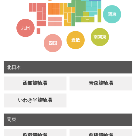
関東
九州
南関東
近畿
四国
北日本
函館競輪場
青森競輪場
いわき平競輪場
関東
弥彦競輪場
前橋競輪場