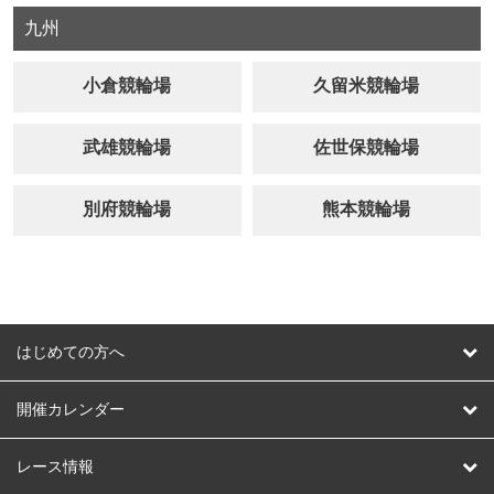
九州
小倉競輪場
久留米競輪場
武雄競輪場
佐世保競輪場
別府競輪場
熊本競輪場
はじめての方へ
はじめての方へ
開催カレンダー
競輪
レース情報