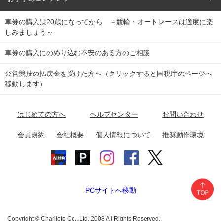
車券の購入は20歳になってから ～競輪・オートレースは適度に楽
Dokanto!
キャリーオーバー一覧
関
競輪選手情報
弥彦競輪場
前橋競輪場
取手競輪場
宇都宮競輪場
しみましょう～
東
大宮競輪場
西武園競輪場
京王閣競輪場
立川競輪場
チャリロトプラザ
Perfecta Navi
車券の購入にのめり込む不安のある方のご相談
南
松戸競輪場
千葉競輪場
川崎競輪場
平塚競輪場
公営競技の払戻金を受けた方へ（クリックすると国税庁のページへ
netkeirin
関
移動します）
小田原競輪場
伊東競輪場
静岡競輪場
東
ケイリンガル
中
名古屋競輪場
岐阜競輪場
大垣競輪場
豊橋競輪場
はじめての方へ
ヘルプセンター
お問い合わせ
部
チャリレンジャー
富山競輪場
松阪競輪場
四日市競輪場
会員規約
会社概要
個人情報について
推奨動作環境
競輪場情報
近
福井競輪場
奈良競輪場
向日町競輪場
和歌山競輪場
畿
岸和田競輪場
オートレース場情報
PCサイトへ移動
中国
玉野競輪場
広島競輪場
防府競輪場
Copyright © Chariloto Co., Ltd. 2008 All Rights Reserved.