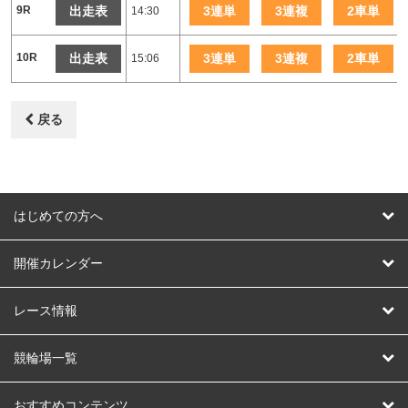
出走表
3連単
3連複
2車単
9R
14:30
出走表
3連単
3連複
2車単
10R
15:06
戻る
はじめての方へ
はじめての方へ
開催カレンダー
競輪
レース情報
オートレース
レース予想
競輪場一覧
競輪くじ
レース結果
北日本
函館競輪場
青森競輪場
いわき平競輪場
おすすめコンテンツ