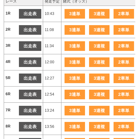
レース
発走予定
賭式（オッズ）
出走表
3連単
3連複
2車単
1R
10:43
出走表
3連単
3連複
2車単
2R
11:08
出走表
3連単
3連複
2車単
3R
11:34
出走表
3連単
3連複
2車単
4R
12:00
出走表
3連単
3連複
2車単
5R
12:27
出走表
3連単
3連複
2車単
6R
12:54
出走表
3連単
3連複
2車単
7R
13:24
出走表
3連単
3連複
2車単
8R
13:56