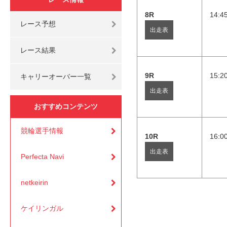
8R
14:4
レース予想
出走表
レース結果
9R
15:2
キャリーオーバー一覧
出走表
おすすめコンテンツ
競輪選手情報
10R
16:0
出走表
Perfecta Navi
netkeirin
ケイリンガル