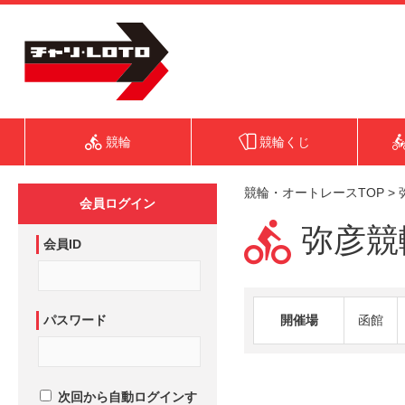
競輪
競輪くじ
競輪・オートレースTOP
>
会員ログイン
弥彦競
会員ID
パスワード
開催場
函館
次回から自動ログインす