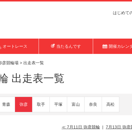
はじめて
オートレース
当たるんです
開催カレン
弥彦競輪場
>
出走表一覧
輪 出走表一覧
青森
弥彦
取手
平塚
富山
奈良
高松
≪ 7月11日 弥彦競輪
|
7月13日 弥彦