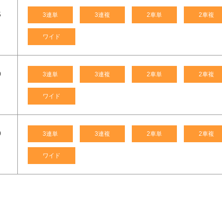
5
3連単
3連複
2車単
2車複
ワイド
0
3連単
3連複
2車単
2車複
ワイド
0
3連単
3連複
2車単
2車複
ワイド