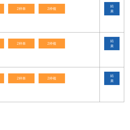
結
2枠単
2枠複
果
結
2枠単
2枠複
果
結
2枠単
2枠複
果