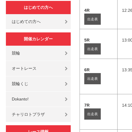
はじめての方へ
4R
12:2
出走表
はじめての方へ
開催カレンダー
5R
13:0
出走表
競輪
オートレース
6R
13:3
出走表
競輪くじ
Dokanto!
7R
14:1
チャリロトプラザ
出走表
レース情報